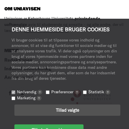
OM UNIAVISEN
Uniavisen er Københavns Universitets
prisvindende
,
uafhængige
avis til studerende og ansatte – og alle andre, der vil
DENNE HJEMMESIDE BRUGER COOKIES
læse med.
Læs mere om avisen her
.
Vi bruger cookies til at tilpasse vores indhold og
annoncer, til at vise dig funktioner til sociale medier og til
MERE
at analysere vores trafik. Vi deler også oplysninger om din
brug af vores hjemmeside med vores partnere inden for
Redaktionen
sociale medier, annonceringspartnere og analysepartnere.
Vores partnere kan kombinere disse data med andre
Indsend debatindlæg
oplysninger, du har givet dem, eller som de har indsamlet
Annoncering
fra din brug af deres tjenester.
Nødvendig
Præferencer
Statistik
?
?
?
Marketing
?
Tillad valgte