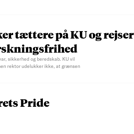
r tættere på KU og rejser
rskningsfrihed
var, sikkerhed og beredskab. KU vil
men rektor udelukker ikke, at grænsen
rets Pride