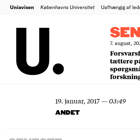
Uniavisen
Københavns Universitet
Uafhængig af led
SE
7. august, 20
Forsvars
tættere p
spørgsm
forsknin
19. januar, 2017
—
03:49
ANDET