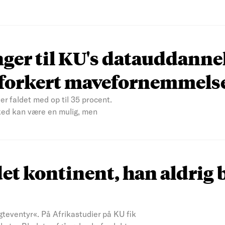
nger til KU's datauddanne
n forkert mavefornemmels
er faldet med op til 35 procent.
ked kan være en mulig, men
et kontinent, han aldrig 
teventyr«. På Afrikastudier på KU fik