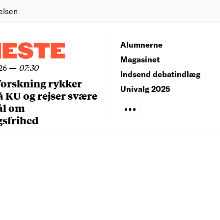
elsen
NESTE
Alumnerne
Magasinet
26
—
07:30
Indsend debatindlæg
forskning rykker
Univalg 2025
å KU og rejser svære
ål om
gsfrihed