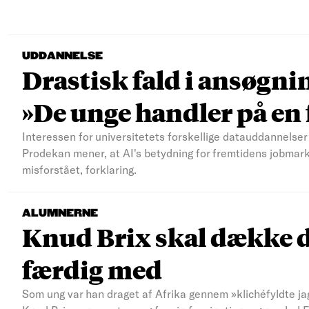
UDDANNELSE
Drastisk fald i ansøgni
»De unge handler på e
Interessen for universitetets forskellige datauddannelser 
Prodekan mener, at AI's betydning for fremtidens jobmar
misforstået, forklaring.
ALUMNERNE
Knud Brix skal dække d
færdig med
Som ung var han draget af Afrika gennem »klichéfyldte jag