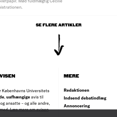
iletpapir. Mød fuldmægtig Cecilie
nistrationen.
SE FLERE ARTIKLER
VISEN
MERE
Redaktionen
r Københavns Universitets
de
,
uafhængige
avis til
Indsend debatindlæg
og ansatte – og alle andre,
Annoncering
e med.
Læs mere om avisen