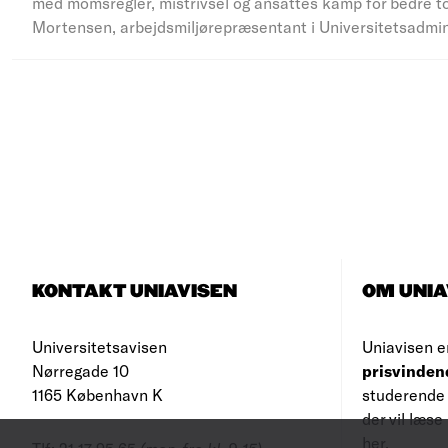
med momsregler, mistrivsel og ansattes kamp for bedre to
Mortensen, arbejdsmiljørepræsentant i Universitetsadmi
KONTAKT UNIAVISEN
OM UNIA
Universitetsavisen
Uniavisen e
Nørregade 10
prisvinden
1165 København K
studerende 
der vil læs
her
.