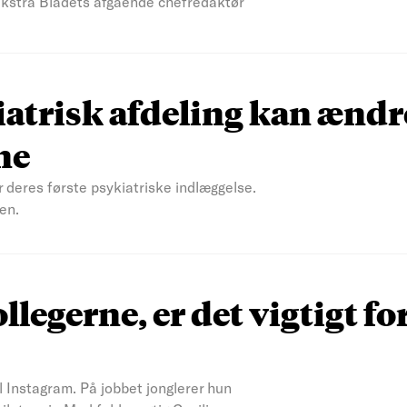
 Ekstra Bladets afgående chefredaktør
atrisk afdeling kan ændr
ne
r deres første psykiatriske indlæggelse.
en.
ollegerne, er det vigtigt fo
il Instagram. På jobbet jonglerer hun