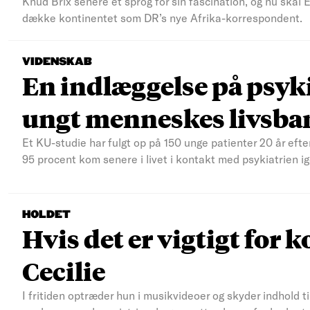
Knud Brix senere et sprog for sin fascination, og nu skal
dække kontinentet som DR’s nye Afrika-korrespondent.
VIDENSKAB
En indlæggelse på psyki
ungt menneskes livsba
Et KU-studie har fulgt op på 150 unge patienter 20 år efte
95 procent kom senere i livet i kontakt med psykiatrien ig
HOLDET
Hvis det er vigtigt for k
Cecilie
I fritiden optræder hun i musikvideoer og skyder indhold t