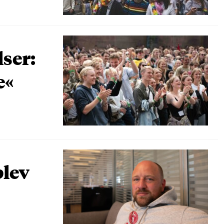
lser:
e«
blev