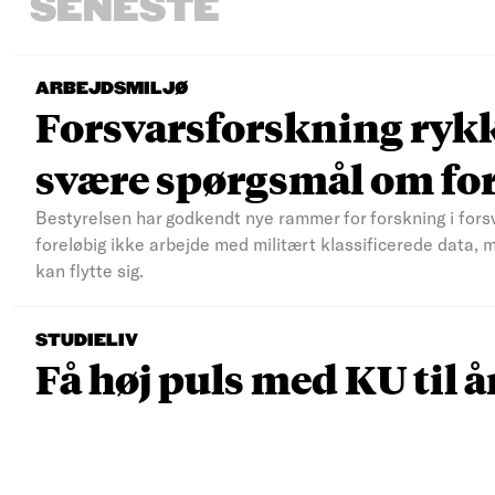
SENESTE
ARBEJDSMILJØ
Forsvarsforskning rykke
svære spørgsmål om fo
Bestyrelsen har godkendt nye rammer for forskning i fors
foreløbig ikke arbejde med militært klassificerede data, 
kan flytte sig.
STUDIELIV
Få høj puls med KU til å