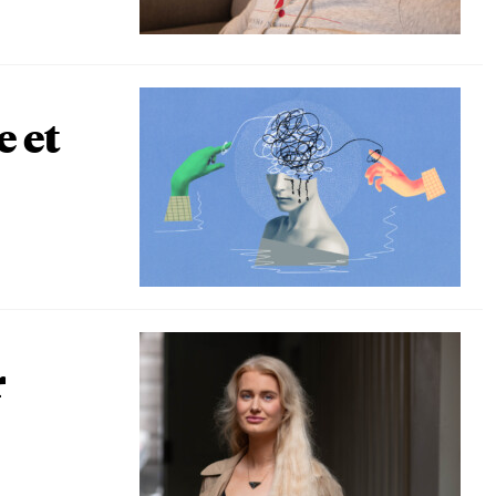
e et
r