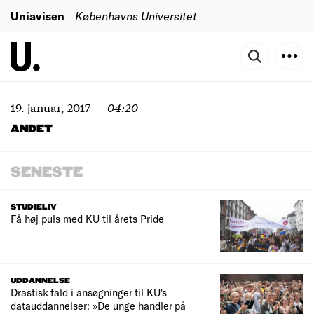
Uniavisen
Københavns Universitet
19. januar, 2017
—
04:20
ANDET
SENESTE
STUDIELIV
Få høj puls med KU til årets Pride
UDDANNELSE
Drastisk fald i ansøgninger til KU's
datauddannelser: »De unge handler på