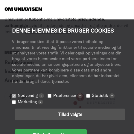
OM UNIAVISEN
Uniavisen er Københavns Universitets
prisvindende
,
uafhængige
avis til studerende og ansatte – og alle andre, der vil
DENNE HJEMMESIDE BRUGER COOKIES
læse med.
Læs mere om avisen her
.
Vi bruger cookies til at tilpasse vores indhold og
annoncer, til at vise dig funktioner til sociale medier og til
MERE
at analysere vores trafik. Vi deler også oplysninger om din
brug af vores hjemmeside med vores partnere inden for
Redaktionen
sociale medier, annonceringspartnere og analysepartnere.
Vores partnere kan kombinere disse data med andre
Indsend debatindlæg
oplysninger, du har givet dem, eller som de har indsamlet
Annoncering
fra din brug af deres tjenester.
Nødvendig
Præferencer
Statistik
?
?
?
Marketing
?
Tillad valgte