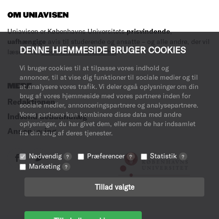
OM UNIAVISEN
Uniavisen er Københavns Universitets
prisvindende
,
uafhængige
avis til studerende og ansatte – og alle andre, der vil
DENNE HJEMMESIDE BRUGER COOKIES
læse med.
Læs mere om avisen her
.
Vi bruger cookies til at tilpasse vores indhold og
annoncer, til at vise dig funktioner til sociale medier og til
MERE
at analysere vores trafik. Vi deler også oplysninger om din
brug af vores hjemmeside med vores partnere inden for
Redaktionen
sociale medier, annonceringspartnere og analysepartnere.
Vores partnere kan kombinere disse data med andre
Indsend debatindlæg
oplysninger, du har givet dem, eller som de har indsamlet
Annoncering
fra din brug af deres tjenester.
Nødvendig
Præferencer
Statistik
?
?
?
Marketing
?
Tillad valgte