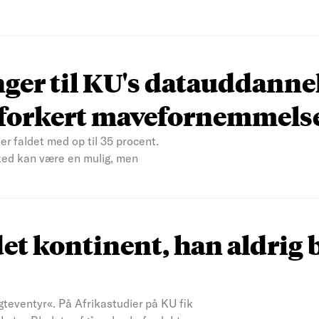
nger til KU's datauddanne
n forkert mavefornemmels
er faldet med op til 35 procent.
ked kan være en mulig, men
et kontinent, han aldrig 
teventyr«. På Afrikastudier på KU fik