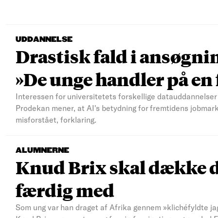
UDDANNELSE
Drastisk fald i ansøgni
»De unge handler på e
Interessen for universitetets forskellige datauddannelser 
Prodekan mener, at AI's betydning for fremtidens jobmar
misforstået, forklaring.
ALUMNERNE
Knud Brix skal dække d
færdig med
Som ung var han draget af Afrika gennem »klichéfyldte jag