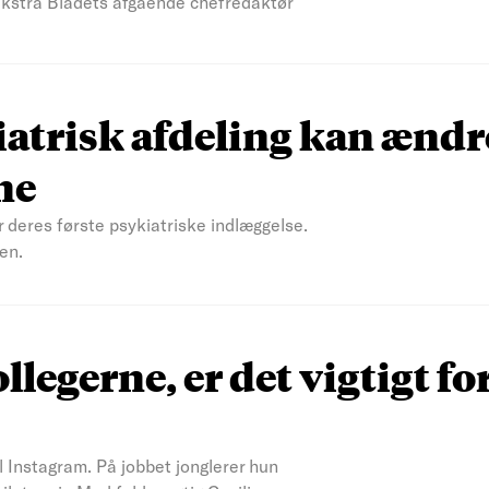
 Ekstra Bladets afgående chefredaktør
atrisk afdeling kan ændr
ne
r deres første psykiatriske indlæggelse.
en.
ollegerne, er det vigtigt fo
il Instagram. På jobbet jonglerer hun