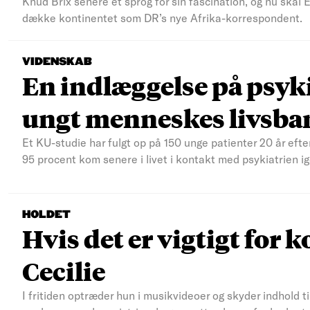
Knud Brix senere et sprog for sin fascination, og nu skal
dække kontinentet som DR’s nye Afrika-korrespondent.
VIDENSKAB
En indlæggelse på psyki
ungt menneskes livsba
Et KU-studie har fulgt op på 150 unge patienter 20 år efte
95 procent kom senere i livet i kontakt med psykiatrien ig
HOLDET
Hvis det er vigtigt for k
Cecilie
I fritiden optræder hun i musikvideoer og skyder indhold t