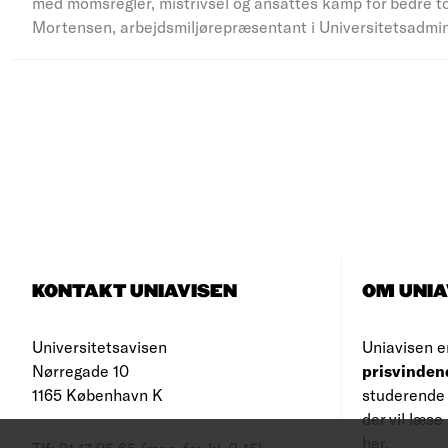
med momsregler, mistrivsel og ansattes kamp for bedre to
Mortensen, arbejdsmiljørepræsentant i Universitetsadmi
KONTAKT UNIAVISEN
OM UNIA
Universitetsavisen
Uniavisen e
Nørregade 10
prisvinden
1165 København K
studerende 
der vil læs
her
.