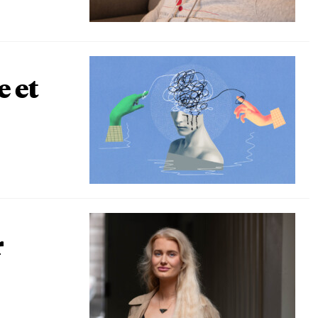
e et
r