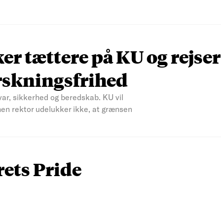
r tættere på KU og rejser
rskningsfrihed
var, sikkerhed og beredskab. KU vil
men rektor udelukker ikke, at grænsen
rets Pride