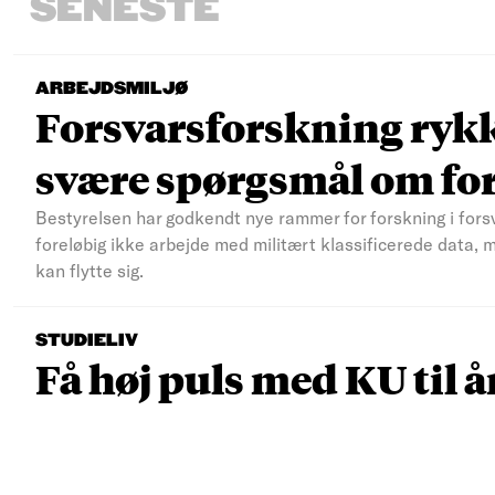
SENESTE
ARBEJDSMILJØ
Forsvarsforskning rykke
svære spørgsmål om fo
Bestyrelsen har godkendt nye rammer for forskning i fors
foreløbig ikke arbejde med militært klassificerede data, 
kan flytte sig.
STUDIELIV
Få høj puls med KU til å