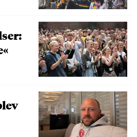
lser:
e«
blev