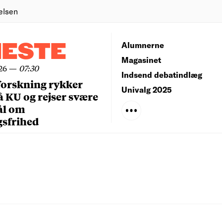
elsen
NESTE
Alumnerne
Magasinet
26
—
07:30
Indsend debatindlæg
forskning rykker
Univalg 2025
å KU og rejser svære
ål om
gsfrihed