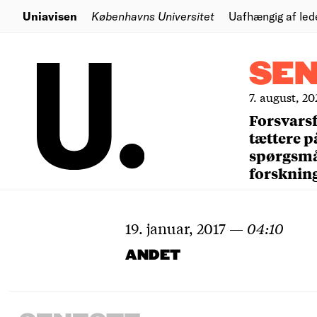
Uniavisen
Københavns Universitet
Uafhængig af led
SE
7. august, 20
Forsvars
tættere p
spørgsm
forsknin
19. januar, 2017
—
04:10
ANDET