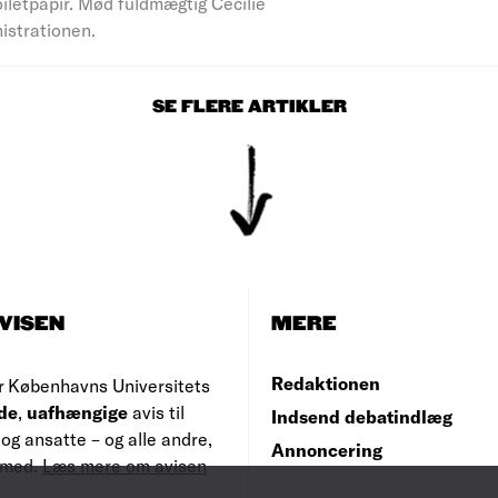
iletpapir. Mød fuldmægtig Cecilie
nistrationen.
SE FLERE ARTIKLER
VISEN
MERE
Redaktionen
r Københavns Universitets
de
,
uafhængige
avis til
Indsend debatindlæg
og ansatte – og alle andre,
Annoncering
e med.
Læs mere om avisen