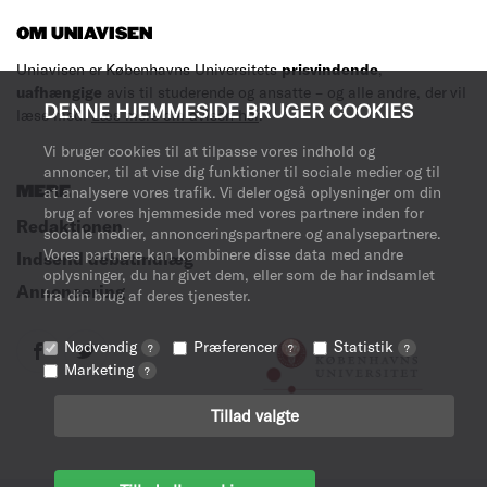
OM UNIAVISEN
Uniavisen er Københavns Universitets
prisvindende
,
uafhængige
avis til studerende og ansatte – og alle andre, der vil
DENNE HJEMMESIDE BRUGER COOKIES
læse med.
Læs mere om avisen her
.
Vi bruger cookies til at tilpasse vores indhold og
annoncer, til at vise dig funktioner til sociale medier og til
MERE
at analysere vores trafik. Vi deler også oplysninger om din
brug af vores hjemmeside med vores partnere inden for
Redaktionen
sociale medier, annonceringspartnere og analysepartnere.
Vores partnere kan kombinere disse data med andre
Indsend debatindlæg
oplysninger, du har givet dem, eller som de har indsamlet
Annoncering
fra din brug af deres tjenester.
Nødvendig
Præferencer
Statistik
?
?
?
Marketing
?
Tillad valgte