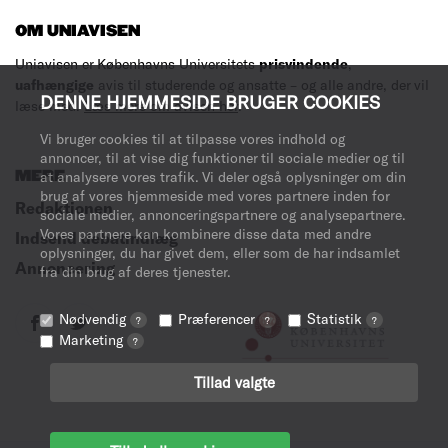
OM UNIAVISEN
Uniavisen er Københavns Universitets
prisvindende
,
uafhængige
avis til studerende og ansatte – og alle andre, der vil
DENNE HJEMMESIDE BRUGER COOKIES
læse med.
Læs mere om avisen her
.
Vi bruger cookies til at tilpasse vores indhold og
annoncer, til at vise dig funktioner til sociale medier og til
MERE
at analysere vores trafik. Vi deler også oplysninger om din
brug af vores hjemmeside med vores partnere inden for
Redaktionen
sociale medier, annonceringspartnere og analysepartnere.
Vores partnere kan kombinere disse data med andre
Indsend debatindlæg
oplysninger, du har givet dem, eller som de har indsamlet
Annoncering
fra din brug af deres tjenester.
Nødvendig
Præferencer
Statistik
?
?
?
Marketing
?
Tillad valgte