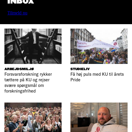
INBOX
Tilmeld nu
ARBEJDSMILJØ
STUDIELIV
Forsvarsforskning rykker
Få høj puls med KU til årets
tættere på KU og rejser
Pride
svære spørgsmål om
forskningsfrihed