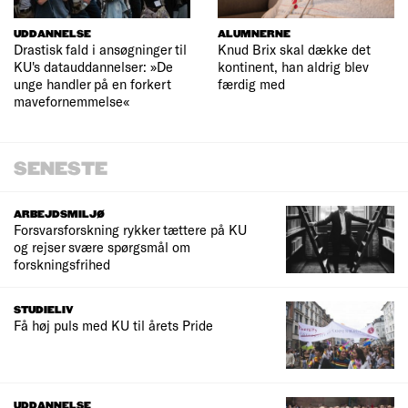
UDDANNELSE
ALUMNERNE
Drastisk fald i ansøgninger til
Knud Brix skal dække det
KU's datauddannelser: »De
kontinent, han aldrig blev
unge handler på en forkert
færdig med
mavefornemmelse«
SENESTE
ARBEJDSMILJØ
Forsvarsforskning rykker tættere på KU
og rejser svære spørgsmål om
forskningsfrihed
STUDIELIV
Få høj puls med KU til årets Pride
UDDANNELSE