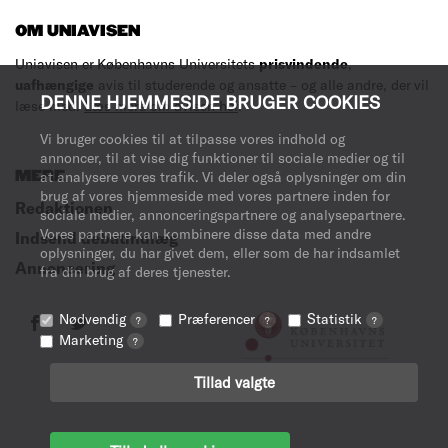
OM UNIAVISEN
Uniavisen er Københavns Universitets
prisvindende
,
uafhængige
avis til studerende og ansatte – og alle andre, der vil
DENNE HJEMMESIDE BRUGER COOKIES
læse med.
Læs mere om avisen her
.
Vi bruger cookies til at tilpasse vores indhold og
annoncer, til at vise dig funktioner til sociale medier og til
MERE
at analysere vores trafik. Vi deler også oplysninger om din
brug af vores hjemmeside med vores partnere inden for
Redaktionen
sociale medier, annonceringspartnere og analysepartnere.
Vores partnere kan kombinere disse data med andre
Indsend debatindlæg
oplysninger, du har givet dem, eller som de har indsamlet
Annoncering
fra din brug af deres tjenester.
Nødvendig
Præferencer
Statistik
?
?
?
Marketing
?
Tillad valgte