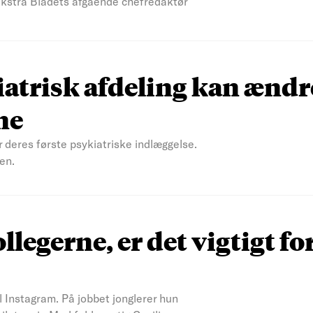
 Ekstra Bladets afgående chefredaktør
atrisk afdeling kan ændr
ne
r deres første psykiatriske indlæggelse.
en.
ollegerne, er det vigtigt fo
il Instagram. På jobbet jonglerer hun