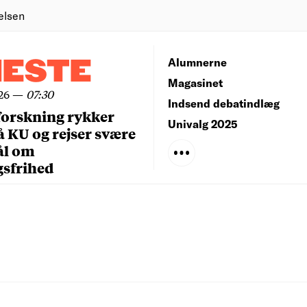
elsen
NESTE
Alumnerne
Magasinet
26
—
07:30
Indsend debatindlæg
forskning rykker
Univalg 2025
å KU og rejser svære
ål om
gsfrihed