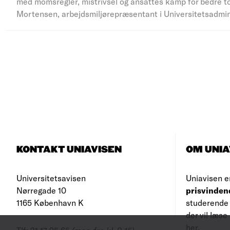
med momsregler, mistrivsel og ansattes kamp for bedre to
Mortensen, arbejdsmiljørepræsentant i Universitetsadmi
KONTAKT UNIAVISEN
OM UNIA
Universitetsavisen
Uniavisen e
Nørregade 10
prisvinden
1165 København K
studerende 
der vil læs
her
.