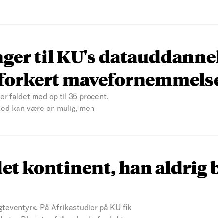
nger til KU's datauddanne
n forkert mavefornemmels
er faldet med op til 35 procent.
ked kan være en mulig, men
et kontinent, han aldrig 
teventyr«. På Afrikastudier på KU fik