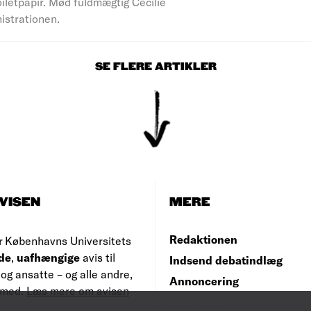
iletpapir. Mød fuldmægtig Cecilie
nistrationen.
SE FLERE ARTIKLER
VISEN
MERE
Redaktionen
r Københavns Universitets
de
,
uafhængige
avis til
Indsend debatindlæg
og ansatte – og alle andre,
Annoncering
e med.
Læs mere om avisen