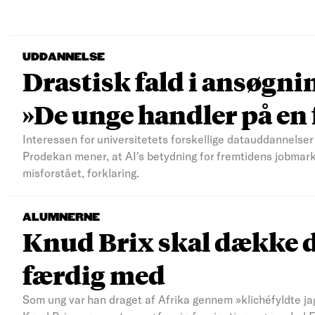
UDDANNELSE
Drastisk fald i ansøgni
»De unge handler på e
Interessen for universitetets forskellige datauddannelser 
Prodekan mener, at AI's betydning for fremtidens jobmar
misforstået, forklaring.
ALUMNERNE
Knud Brix skal dække d
færdig med
Som ung var han draget af Afrika gennem »klichéfyldte jag