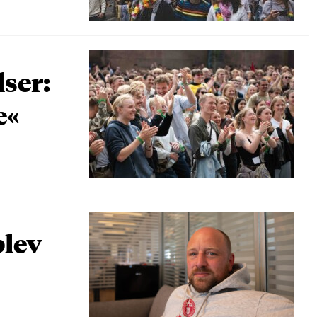
lser:
e«
blev