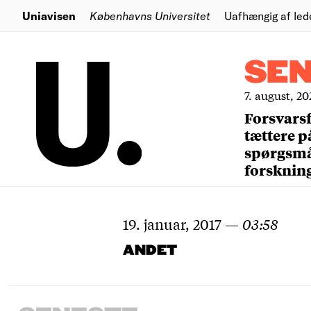
Uniavisen
Københavns Universitet
Uafhængig af led
SE
7. august, 20
Forsvars
tættere p
spørgsm
forsknin
19. januar, 2017
—
03:58
ANDET