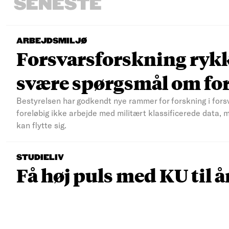
SENESTE
ARBEJDSMILJØ
Forsvarsforskning rykke
svære spørgsmål om fo
Bestyrelsen har godkendt nye rammer for forskning i fors
foreløbig ikke arbejde med militært klassificerede data, 
kan flytte sig.
STUDIELIV
Få høj puls med KU til å