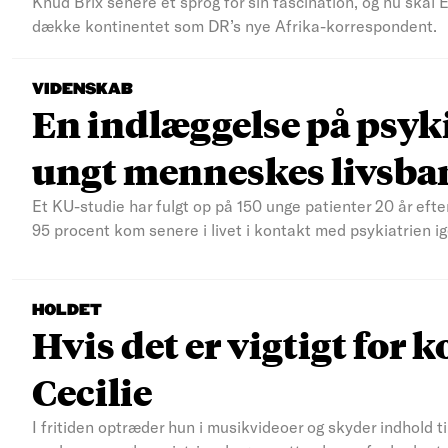
Knud Brix senere et sprog for sin fascination, og nu skal
dække kontinentet som DR’s nye Afrika-korrespondent.
VIDENSKAB
En indlæggelse på psyki
ungt menneskes livsba
Et KU-studie har fulgt op på 150 unge patienter 20 år efte
95 procent kom senere i livet i kontakt med psykiatrien ig
HOLDET
Hvis det er vigtigt for k
Cecilie
I fritiden optræder hun i musikvideoer og skyder indhold t