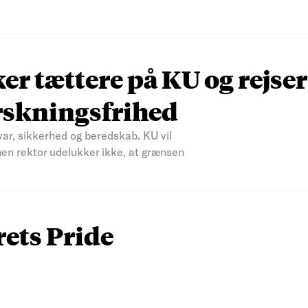
r tættere på KU og rejser
rskningsfrihed
var, sikkerhed og beredskab. KU vil
men rektor udelukker ikke, at grænsen
rets Pride