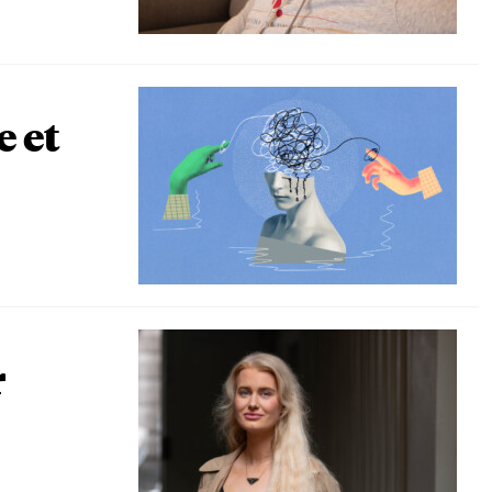
e et
r