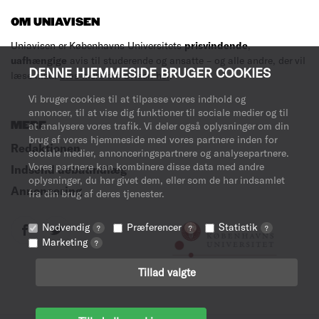
OM UNIAVISEN
Uniavisen er Københavns Universitets
prisvindende
,
uafhængige
avis til studerende og ansatte – og alle andre, der vil
DENNE HJEMMESIDE BRUGER COOKIES
læse med.
Læs mere om avisen her
.
Vi bruger cookies til at tilpasse vores indhold og
annoncer, til at vise dig funktioner til sociale medier og til
MERE
at analysere vores trafik. Vi deler også oplysninger om din
brug af vores hjemmeside med vores partnere inden for
Redaktionen
sociale medier, annonceringspartnere og analysepartnere.
Vores partnere kan kombinere disse data med andre
Indsend debatindlæg
oplysninger, du har givet dem, eller som de har indsamlet
Annoncering
fra din brug af deres tjenester.
Nødvendig
Præferencer
Statistik
?
?
?
Marketing
?
Tillad valgte