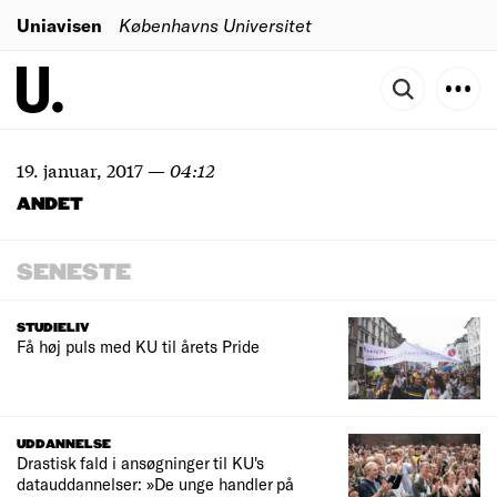
Uniavisen
Københavns Universitet
19. januar, 2017
—
04:12
ANDET
SENESTE
STUDIELIV
Få høj puls med KU til årets Pride
UDDANNELSE
Drastisk fald i ansøgninger til KU's
datauddannelser: »De unge handler på