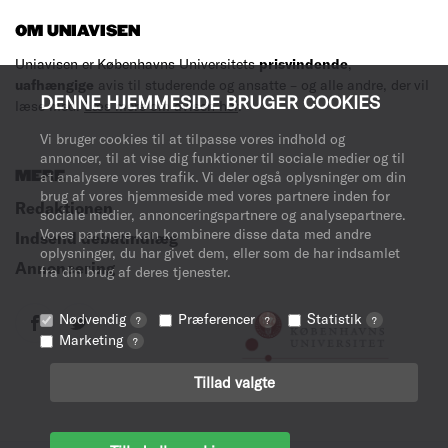
OM UNIAVISEN
Uniavisen er Københavns Universitets
prisvindende
,
uafhængige
avis til studerende og ansatte – og alle andre, der vil
DENNE HJEMMESIDE BRUGER COOKIES
læse med.
Læs mere om avisen her
.
Vi bruger cookies til at tilpasse vores indhold og
annoncer, til at vise dig funktioner til sociale medier og til
MERE
at analysere vores trafik. Vi deler også oplysninger om din
brug af vores hjemmeside med vores partnere inden for
Redaktionen
sociale medier, annonceringspartnere og analysepartnere.
Vores partnere kan kombinere disse data med andre
Indsend debatindlæg
oplysninger, du har givet dem, eller som de har indsamlet
Annoncering
fra din brug af deres tjenester.
Nødvendig
Præferencer
Statistik
?
?
?
Marketing
?
Tillad valgte