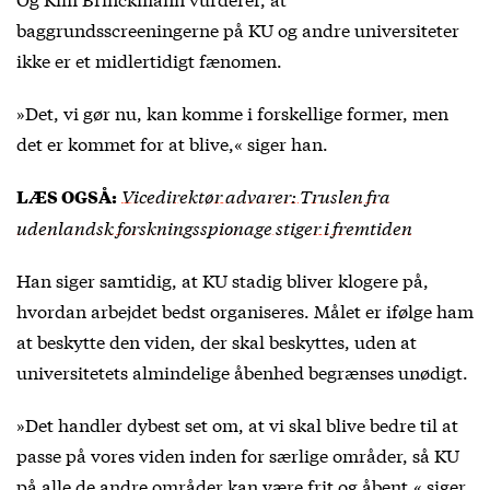
baggrundsscreeningerne på KU og andre universiteter
ikke er et midlertidigt fænomen.
»Det, vi gør nu, kan komme i forskellige former, men
det er kommet for at blive,« siger han.
Vicedirektør advarer: Truslen fra
LÆS OGSÅ:
udenlandsk forskningsspionage stiger i fremtiden
Han siger samtidig, at KU stadig bliver klogere på,
hvordan arbejdet bedst organiseres. Målet er ifølge ham
at beskytte den viden, der skal beskyttes, uden at
universitetets almindelige åbenhed begrænses unødigt.
»Det handler dybest set om, at vi skal blive bedre til at
passe på vores viden inden for særlige områder, så KU
på alle de andre områder kan være frit og åbent,« siger