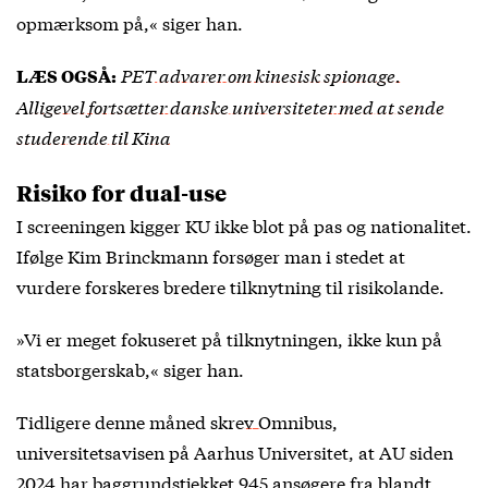
opmærksom på,« siger han.
PET advarer om kinesisk spionage.
LÆS OGSÅ:
Alligevel fortsætter danske universiteter med at sende
studerende til Kina
Risiko for dual-use
I screeningen kigger KU ikke blot på pas og nationalitet.
Ifølge Kim Brinckmann forsøger man i stedet at
vurdere forskeres bredere tilknytning til risikolande.
»Vi er meget fokuseret på tilknytningen, ikke kun på
statsborgerskab,« siger han.
Tidligere denne måned
skrev Omnibus
,
universitetsavisen på Aarhus Universitet, at AU siden
2024 har baggrundstjekket 945 ansøgere fra blandt