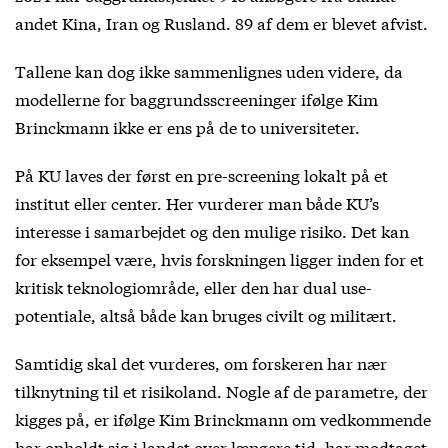
andet Kina, Iran og Rusland. 89 af dem er blevet afvist.
Tallene kan dog ikke sammenlignes uden videre, da
modellerne for baggrundsscreeninger ifølge Kim
Brinckmann ikke er ens på de to universiteter.
På KU laves der først en pre-screening lokalt på et
institut eller center. Her vurderer man både KU’s
interesse i samarbejdet og den mulige risiko. Det kan
for eksempel være, hvis forskningen ligger inden for et
kritisk teknologiområde, eller den har dual use-
potentiale, altså både kan bruges civilt og militært.
Samtidig skal det vurderes, om forskeren har nær
tilknytning til et risikoland. Nogle af de parametre, der
kigges på, er ifølge Kim Brinckmann om vedkommende
har opholdt sig i landet over længere tid, har modtaget