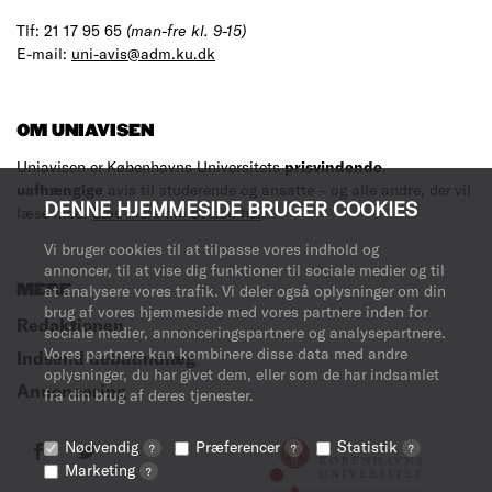
Tlf: 21 17 95 65
(man-fre kl. 9-15)
E-mail:
uni-avis@adm.ku.dk
OM UNIAVISEN
Uniavisen er Københavns Universitets
prisvindende
,
uafhængige
avis til studerende og ansatte – og alle andre, der vil
DENNE HJEMMESIDE BRUGER COOKIES
læse med.
Læs mere om avisen her
.
Vi bruger cookies til at tilpasse vores indhold og
annoncer, til at vise dig funktioner til sociale medier og til
MERE
at analysere vores trafik. Vi deler også oplysninger om din
brug af vores hjemmeside med vores partnere inden for
Redaktionen
sociale medier, annonceringspartnere og analysepartnere.
Vores partnere kan kombinere disse data med andre
Indsend debatindlæg
oplysninger, du har givet dem, eller som de har indsamlet
Annoncering
fra din brug af deres tjenester.
Nødvendig
Præferencer
Statistik
?
?
?
Marketing
?