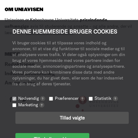
OM UNIAVISEN
Uniavisen er Københavns Universitets
prisvindende
,
uafhængige
avis til studerende og ansatte – og alle andre, der vil
DENNE HJEMMESIDE BRUGER COOKIES
læse med.
Læs mere om avisen her
.
Vi bruger cookies til at tilpasse vores indhold og
annoncer, til at vise dig funktioner til sociale medier og til
MERE
at analysere vores trafik. Vi deler også oplysninger om din
brug af vores hjemmeside med vores partnere inden for
Redaktionen
sociale medier, annonceringspartnere og analysepartnere.
Vores partnere kan kombinere disse data med andre
Indsend debatindlæg
oplysninger, du har givet dem, eller som de har indsamlet
Annoncering
fra din brug af deres tjenester.
Nødvendig
Præferencer
Statistik
?
?
?
Marketing
?
Tillad valgte