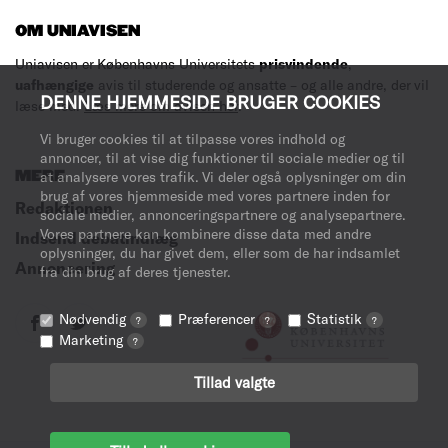
OM UNIAVISEN
Uniavisen er Københavns Universitets
prisvindende
,
uafhængige
avis til studerende og ansatte – og alle andre, der vil
DENNE HJEMMESIDE BRUGER COOKIES
læse med.
Læs mere om avisen her
.
Vi bruger cookies til at tilpasse vores indhold og
annoncer, til at vise dig funktioner til sociale medier og til
MERE
at analysere vores trafik. Vi deler også oplysninger om din
brug af vores hjemmeside med vores partnere inden for
Redaktionen
sociale medier, annonceringspartnere og analysepartnere.
Vores partnere kan kombinere disse data med andre
Indsend debatindlæg
oplysninger, du har givet dem, eller som de har indsamlet
Annoncering
fra din brug af deres tjenester.
Nødvendig
Præferencer
Statistik
?
?
?
Marketing
?
Tillad valgte