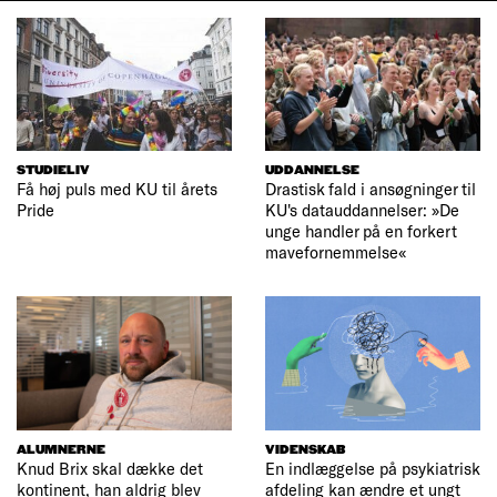
STUDIELIV
UDDANNELSE
Få høj puls med KU til årets
Drastisk fald i ansøgninger til
Pride
KU's datauddannelser: »De
unge handler på en forkert
mavefornemmelse«
ALUMNERNE
VIDENSKAB
Knud Brix skal dække det
En indlæggelse på psykiatrisk
kontinent, han aldrig blev
afdeling kan ændre et ungt