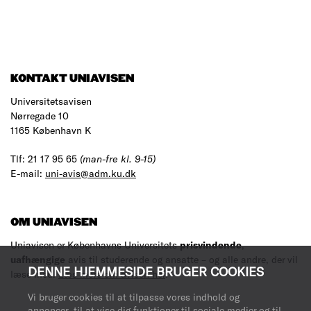
KONTAKT UNIAVISEN
Universitetsavisen
Nørregade 10
1165 København K
Tlf: 21 17 95 65
(man-fre kl. 9-15)
E-mail:
uni-avis@adm.ku.dk
OM UNIAVISEN
Uniavisen er Københavns Universitets
prisvindende
,
uafhængige
avis til studerende og ansatte – og alle andre, der vil
DENNE HJEMMESIDE BRUGER COOKIES
læse med.
Læs mere om avisen her
.
Vi bruger cookies til at tilpasse vores indhold og
annoncer, til at vise dig funktioner til sociale medier og til