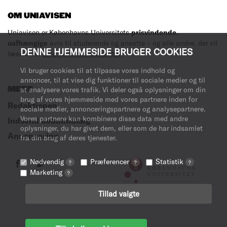
OM UNIAVISEN
Uniavisen er Københavns Universitets
prisvindende
,
uafhængige
avis til studerende og ansatte – og alle andre, der vil
DENNE HJEMMESIDE BRUGER COOKIES
læse med.
Læs mere om avisen her
.
Vi bruger cookies til at tilpasse vores indhold og
annoncer, til at vise dig funktioner til sociale medier og til
MERE
at analysere vores trafik. Vi deler også oplysninger om din
brug af vores hjemmeside med vores partnere inden for
Redaktionen
sociale medier, annonceringspartnere og analysepartnere.
Vores partnere kan kombinere disse data med andre
Indsend debatindlæg
oplysninger, du har givet dem, eller som de har indsamlet
Annoncering
fra din brug af deres tjenester.
Nødvendig
Præferencer
Statistik
?
?
?
Marketing
?
Tillad valgte