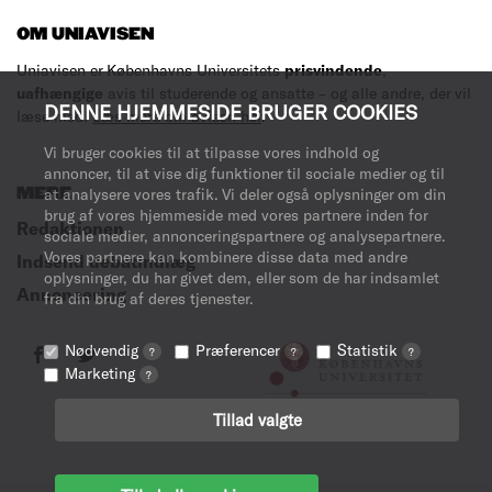
OM UNIAVISEN
Uniavisen er Københavns Universitets
prisvindende
,
uafhængige
avis til studerende og ansatte – og alle andre, der vil
DENNE HJEMMESIDE BRUGER COOKIES
læse med.
Læs mere om avisen her
.
Vi bruger cookies til at tilpasse vores indhold og
annoncer, til at vise dig funktioner til sociale medier og til
MERE
at analysere vores trafik. Vi deler også oplysninger om din
brug af vores hjemmeside med vores partnere inden for
Redaktionen
sociale medier, annonceringspartnere og analysepartnere.
Vores partnere kan kombinere disse data med andre
Indsend debatindlæg
oplysninger, du har givet dem, eller som de har indsamlet
Annoncering
fra din brug af deres tjenester.
Nødvendig
Præferencer
Statistik
?
?
?
Marketing
?
Tillad valgte