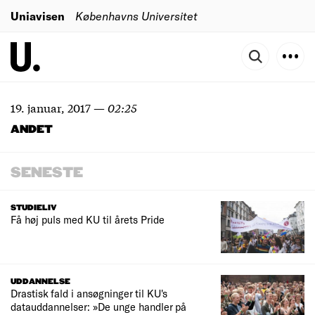
Uniavisen
Københavns Universitet
19. januar, 2017
—
02:25
ANDET
SENESTE
STUDIELIV
Få høj puls med KU til årets Pride
UDDANNELSE
Drastisk fald i ansøgninger til KU's
datauddannelser: »De unge handler på