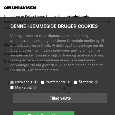
OM UNIAVISEN
Uniavisen er Københavns Universitets
prisvindende
,
uafhængige
avis til studerende og ansatte – og alle andre, der vil
DENNE HJEMMESIDE BRUGER COOKIES
læse med.
Læs mere om avisen her
.
Vi bruger cookies til at tilpasse vores indhold og
annoncer, til at vise dig funktioner til sociale medier og til
MERE
at analysere vores trafik. Vi deler også oplysninger om din
brug af vores hjemmeside med vores partnere inden for
Redaktionen
sociale medier, annonceringspartnere og analysepartnere.
Vores partnere kan kombinere disse data med andre
Indsend debatindlæg
oplysninger, du har givet dem, eller som de har indsamlet
Annoncering
fra din brug af deres tjenester.
Nødvendig
Præferencer
Statistik
?
?
?
Marketing
?
Tillad valgte