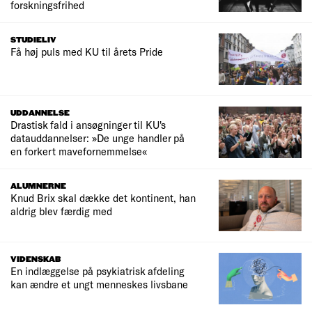
forskningsfrihed
STUDIELIV
Få høj puls med KU til årets Pride
UDDANNELSE
Drastisk fald i ansøgninger til KU's
datauddannelser: »De unge handler på
en forkert mavefornemmelse«
ALUMNERNE
Knud Brix skal dække det kontinent, han
aldrig blev færdig med
VIDENSKAB
En indlæggelse på psykiatrisk afdeling
kan ændre et ungt menneskes livsbane