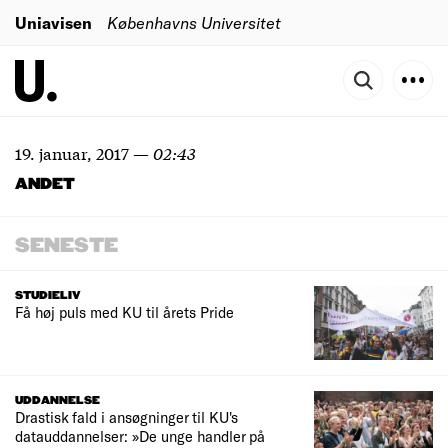
Uniavisen
Københavns Universitet
19. januar, 2017
—
02:43
ANDET
SENESTE
STUDIELIV
Få høj puls med KU til årets Pride
UDDANNELSE
Drastisk fald i ansøgninger til KU's
datauddannelser: »De unge handler på