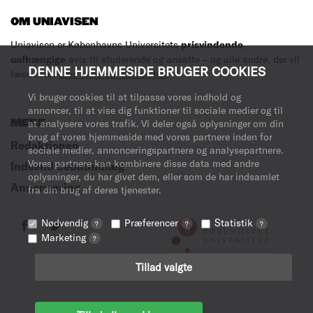
OM UNIAVISEN
Uniavisen er Københavns Universitets
prisvindende
,
uafhængige
avis til studerende og ansatte – og alle andre, der vil
DENNE HJEMMESIDE BRUGER COOKIES
læse med.
Læs mere om avisen her
.
Vi bruger cookies til at tilpasse vores indhold og
annoncer, til at vise dig funktioner til sociale medier og til
MERE
at analysere vores trafik. Vi deler også oplysninger om din
brug af vores hjemmeside med vores partnere inden for
Redaktionen
sociale medier, annonceringspartnere og analysepartnere.
Vores partnere kan kombinere disse data med andre
Indsend debatindlæg
oplysninger, du har givet dem, eller som de har indsamlet
Annoncering
fra din brug af deres tjenester.
Nødvendig
Præferencer
Statistik
?
?
?
Marketing
?
Tillad valgte