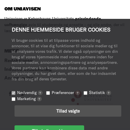
OM UNIAVISEN
Uniavisen er Københavns Universitets
prisvindende
,
uafhængige
avis til studerende og ansatte – og alle andre, der vil
DENNE HJEMMESIDE BRUGER COOKIES
læse med.
Læs mere om avisen her
.
Vi bruger cookies til at tilpasse vores indhold og
annoncer, til at vise dig funktioner til sociale medier og til
MERE
at analysere vores trafik. Vi deler også oplysninger om din
brug af vores hjemmeside med vores partnere inden for
Redaktionen
sociale medier, annonceringspartnere og analysepartnere.
Vores partnere kan kombinere disse data med andre
Indsend debatindlæg
oplysninger, du har givet dem, eller som de har indsamlet
Annoncering
fra din brug af deres tjenester.
Nødvendig
Præferencer
Statistik
?
?
?
Marketing
?
Tillad valgte