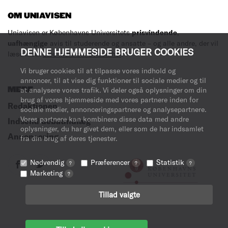
OM UNIAVISEN
Uniavisen er Københavns Universitets
prisvindende
,
uafhængige
avis til studerende og ansatte – og alle andre, der vil
DENNE HJEMMESIDE BRUGER COOKIES
læse med.
Læs mere om avisen her
.
Vi bruger cookies til at tilpasse vores indhold og
annoncer, til at vise dig funktioner til sociale medier og til
MERE
at analysere vores trafik. Vi deler også oplysninger om din
brug af vores hjemmeside med vores partnere inden for
Redaktionen
sociale medier, annonceringspartnere og analysepartnere.
Vores partnere kan kombinere disse data med andre
Indsend debatindlæg
oplysninger, du har givet dem, eller som de har indsamlet
Annoncering
fra din brug af deres tjenester.
Nødvendig
Præferencer
Statistik
?
?
?
Marketing
?
Tillad valgte