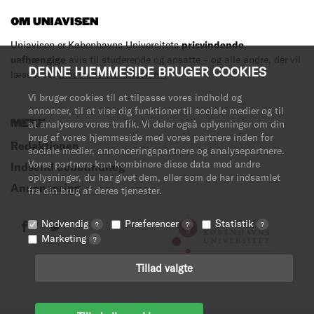
OM UNIAVISEN
Uniavisen er Københavns Universitets
prisvindende
,
uafhængige
avis til studerende og ansatte – og alle andre, der vil
DENNE HJEMMESIDE BRUGER COOKIES
læse med.
Læs mere om avisen her
.
Vi bruger cookies til at tilpasse vores indhold og
annoncer, til at vise dig funktioner til sociale medier og til
MERE
at analysere vores trafik. Vi deler også oplysninger om din
brug af vores hjemmeside med vores partnere inden for
Redaktionen
sociale medier, annonceringspartnere og analysepartnere.
Vores partnere kan kombinere disse data med andre
Indsend debatindlæg
oplysninger, du har givet dem, eller som de har indsamlet
Annoncering
fra din brug af deres tjenester.
Nødvendig
Præferencer
Statistik
?
?
?
Marketing
?
Tillad valgte