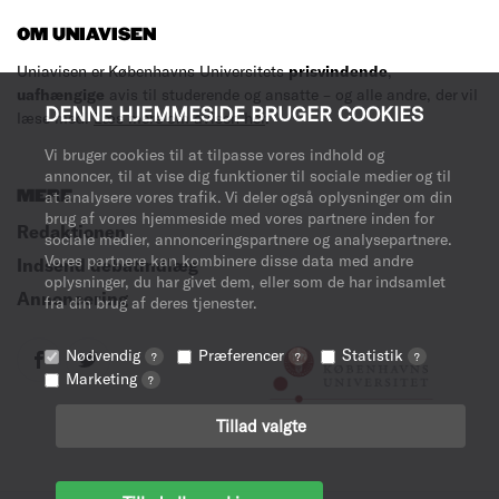
OM UNIAVISEN
Uniavisen er Københavns Universitets
prisvindende
,
uafhængige
avis til studerende og ansatte – og alle andre, der vil
DENNE HJEMMESIDE BRUGER COOKIES
læse med.
Læs mere om avisen her
.
Vi bruger cookies til at tilpasse vores indhold og
annoncer, til at vise dig funktioner til sociale medier og til
MERE
at analysere vores trafik. Vi deler også oplysninger om din
brug af vores hjemmeside med vores partnere inden for
Redaktionen
sociale medier, annonceringspartnere og analysepartnere.
Vores partnere kan kombinere disse data med andre
Indsend debatindlæg
oplysninger, du har givet dem, eller som de har indsamlet
Annoncering
fra din brug af deres tjenester.
Nødvendig
Præferencer
Statistik
?
?
?
Marketing
?
Tillad valgte