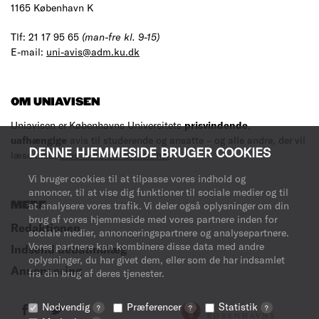
1165 København K
Tlf: 21 17 95 65
(man-fre kl. 9-15)
E-mail:
uni-avis@adm.ku.dk
OM UNIAVISEN
Uniavisen er Københavns Universitets
prisvindende
,
uafhængige
avis til studerende og ansatte – og alle andre, der vil
DENNE HJEMMESIDE BRUGER COOKIES
læse med.
Læs mere om avisen her
.
Vi bruger cookies til at tilpasse vores indhold og
annoncer, til at vise dig funktioner til sociale medier og til
MERE
at analysere vores trafik. Vi deler også oplysninger om din
brug af vores hjemmeside med vores partnere inden for
Redaktionen
sociale medier, annonceringspartnere og analysepartnere.
Vores partnere kan kombinere disse data med andre
Indsend debatindlæg
oplysninger, du har givet dem, eller som de har indsamlet
Annoncering
fra din brug af deres tjenester.
Nødvendig
Præferencer
Statistik
?
?
?