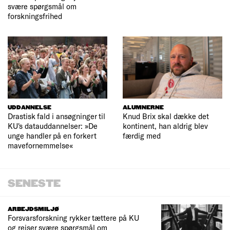
svære spørgsmål om
forskningsfrihed
UDDANNELSE
ALUMNERNE
Drastisk fald i ansøgninger til
Knud Brix skal dække det
KU's datauddannelser: »De
kontinent, han aldrig blev
unge handler på en forkert
færdig med
mavefornemmelse«
SENESTE
ARBEJDSMILJØ
Forsvarsforskning rykker tættere på KU
og rejser svære spørgsmål om