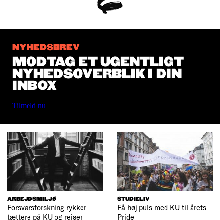
NYHEDSBREV
MODTAG ET UGENTLIGT
NYHEDSOVERBLIK I DIN
INBOX
Tilmeld nu
ARBEJDSMILJØ
STUDIELIV
Forsvarsforskning rykker
Få høj puls med KU til årets
tættere på KU og rejser
Pride