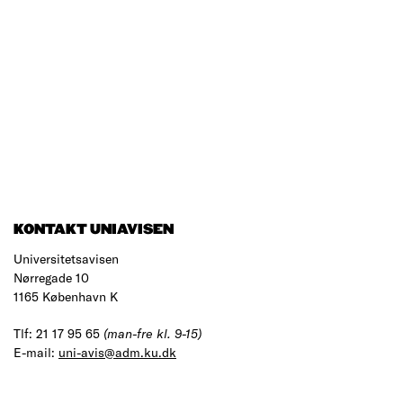
KONTAKT UNIAVISEN
Universitetsavisen
Nørregade 10
1165 København K
Tlf: 21 17 95 65
(man-fre kl. 9-15)
E-mail:
uni-avis@adm.ku.dk