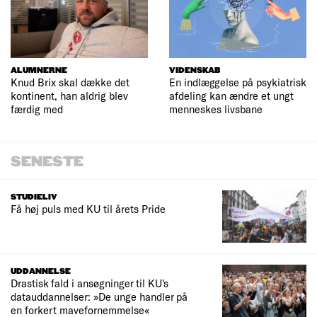
ALUMNERNE
VIDENSKAB
Knud Brix skal dække det
En indlæggelse på psykiatrisk
kontinent, han aldrig blev
afdeling kan ændre et ungt
færdig med
menneskes livsbane
SENESTE
STUDIELIV
Få høj puls med KU til årets Pride
UDDANNELSE
Drastisk fald i ansøgninger til KU's
datauddannelser: »De unge handler på
en forkert mavefornemmelse«