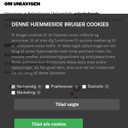
OM UNIAVISEN
Uniavisen er Københavns Universitets
prisvindende
,
uafhængige
avis til studerende og ansatte – og alle andre, der vil
DENNE HJEMMESIDE BRUGER COOKIES
læse med.
Læs mere om avisen her
.
Vi bruger cookies til at tilpasse vores indhold og
annoncer, til at vise dig funktioner til sociale medier og til
at analysere vores trafik. Vi deler også oplysninger om din
MERE
brug af vores hjemmeside med vores partnere inden for
Redaktionen
sociale medier, annonceringspartnere og analysepartnere.
Vores partnere kan kombinere disse data med andre
Indsend debatindlæg
oplysninger, du har givet dem, eller som de har indsamlet
Annoncering
fra din brug af deres tjenester.
Nødvendig
Præferencer
Statistik
?
?
?
Marketing
?
Tillad valgte
Tillad alle cookies