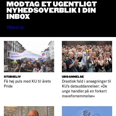
MODTAG ET UGENTLIGT
NYHEDSOVERBLIK I DIN
INBOX
Tilmeld nu
STUDIELIV
UDDANNELSE
Få høj puls med KU til årets
Drastisk fald i ansøgninger til
Pride
KU's datauddannelser: »De
unge handler på en forkert
mavefornemmelse«