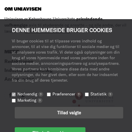
OM UNIAVISEN
Uniavisen er Københavns Universitets
prisvindende
,
uafhængige
avis til studerende og ansatte – og alle andre, der vil
DENNE HJEMMESIDE BRUGER COOKIES
læse med.
Læs mere om avisen her
.
Vi bruger cookies til at tilpasse vores indhold og
annoncer, til at vise dig funktioner til sociale medier og til
MERE
at analysere vores trafik. Vi deler også oplysninger om din
brug af vores hjemmeside med vores partnere inden for
Redaktionen
sociale medier, annonceringspartnere og analysepartnere.
Vores partnere kan kombinere disse data med andre
Indsend debatindlæg
oplysninger, du har givet dem, eller som de har indsamlet
Annoncering
fra din brug af deres tjenester.
Nødvendig
Præferencer
Statistik
?
?
?
Marketing
?
Tillad valgte