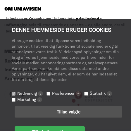
OM UNIAVISEN
Uniavisen er Københavns Universitets
prisvindende
,
uafhængige
avis til studerende og ansatte – og alle andre, der vil
DENNE HJEMMESIDE BRUGER COOKIES
læse med.
Læs mere om avisen her
.
Vi bruger cookies til at tilpasse vores indhold og
annoncer, til at vise dig funktioner til sociale medier og til
MERE
at analysere vores trafik. Vi deler også oplysninger om din
brug af vores hjemmeside med vores partnere inden for
Redaktionen
sociale medier, annonceringspartnere og analysepartnere.
Vores partnere kan kombinere disse data med andre
Indsend debatindlæg
oplysninger, du har givet dem, eller som de har indsamlet
Annoncering
fra din brug af deres tjenester.
Nødvendig
Præferencer
Statistik
?
?
?
Marketing
?
Tillad valgte