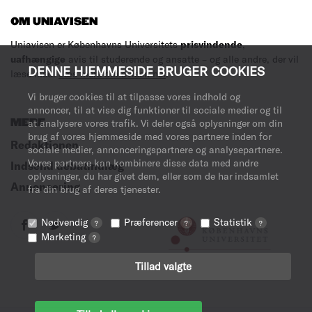
OM UNIAVISEN
Uniavisen er Københavns Universitets
prisvindende
,
uafhængige
avis til studerende og ansatte – og alle andre, der vil
DENNE HJEMMESIDE BRUGER COOKIES
læse med.
Læs mere om avisen her
.
Vi bruger cookies til at tilpasse vores indhold og
annoncer, til at vise dig funktioner til sociale medier og til
MERE
at analysere vores trafik. Vi deler også oplysninger om din
brug af vores hjemmeside med vores partnere inden for
Redaktionen
sociale medier, annonceringspartnere og analysepartnere.
Vores partnere kan kombinere disse data med andre
Indsend debatindlæg
oplysninger, du har givet dem, eller som de har indsamlet
Annoncering
fra din brug af deres tjenester.
Nødvendig
Præferencer
Statistik
?
?
?
Marketing
?
Tillad valgte