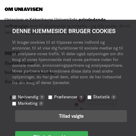
OM UNIAVISEN
Uniavisen er Københavns Universitets
prisvindende
,
uafhængige
avis til studerende og ansatte – og alle andre, der vil
DENNE HJEMMESIDE BRUGER COOKIES
læse med.
Læs mere om avisen her
.
Vi bruger cookies til at tilpasse vores indhold og
annoncer, til at vise dig funktioner til sociale medier og til
MERE
at analysere vores trafik. Vi deler også oplysninger om din
brug af vores hjemmeside med vores partnere inden for
Redaktionen
sociale medier, annonceringspartnere og analysepartnere.
Vores partnere kan kombinere disse data med andre
Indsend debatindlæg
oplysninger, du har givet dem, eller som de har indsamlet
Annoncering
fra din brug af deres tjenester.
Nødvendig
Præferencer
Statistik
?
?
?
Marketing
?
Tillad valgte