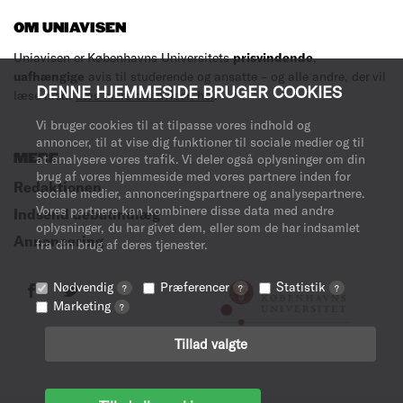
OM UNIAVISEN
Uniavisen er Københavns Universitets
prisvindende
,
uafhængige
avis til studerende og ansatte – og alle andre, der vil
DENNE HJEMMESIDE BRUGER COOKIES
læse med.
Læs mere om avisen her
.
Vi bruger cookies til at tilpasse vores indhold og
annoncer, til at vise dig funktioner til sociale medier og til
MERE
at analysere vores trafik. Vi deler også oplysninger om din
brug af vores hjemmeside med vores partnere inden for
Redaktionen
sociale medier, annonceringspartnere og analysepartnere.
Vores partnere kan kombinere disse data med andre
Indsend debatindlæg
oplysninger, du har givet dem, eller som de har indsamlet
Annoncering
fra din brug af deres tjenester.
Nødvendig
Præferencer
Statistik
?
?
?
Marketing
?
Tillad valgte