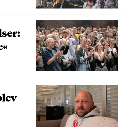
lser:
e«
blev