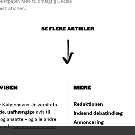
iletpapir. Mød fuldmægtig Cecilie
nistrationen.
SE FLERE ARTIKLER
VISEN
MERE
Redaktionen
r Københavns Universitets
de
,
uafhængige
avis til
Indsend debatindlæg
og ansatte – og alle andre,
Annoncering
e med.
Læs mere om avisen