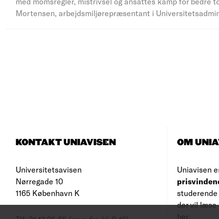
med momsregler, mistrivsel og ansattes kamp for bedre to
Mortensen, arbejdsmiljørepræsentant i Universitetsadmi
KONTAKT UNIAVISEN
OM UNIA
Universitetsavisen
Uniavisen e
Nørregade 10
prisvinden
1165 København K
studerende 
der vil læs
her
.