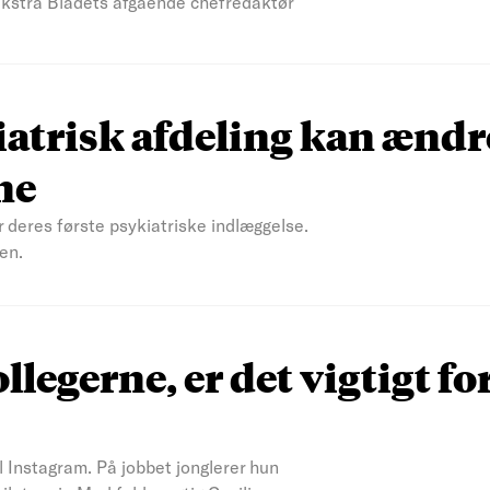
 Ekstra Bladets afgående chefredaktør
atrisk afdeling kan ændr
ne
r deres første psykiatriske indlæggelse.
en.
ollegerne, er det vigtigt fo
il Instagram. På jobbet jonglerer hun