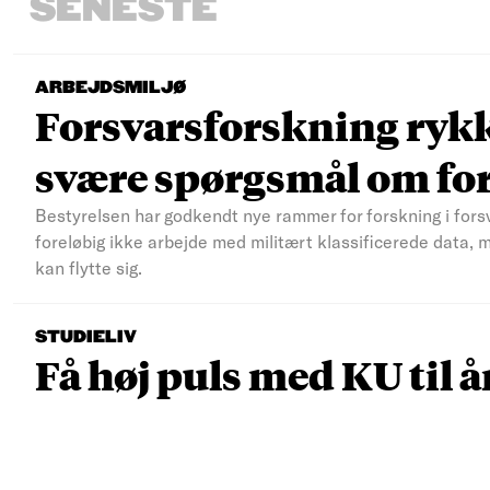
SENESTE
ARBEJDSMILJØ
Forsvarsforskning rykke
svære spørgsmål om fo
Bestyrelsen har godkendt nye rammer for forskning i fors
foreløbig ikke arbejde med militært klassificerede data, 
kan flytte sig.
STUDIELIV
Få høj puls med KU til å