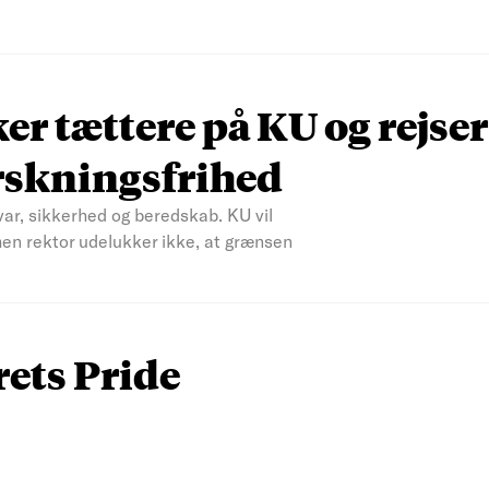
r tættere på KU og rejser
rskningsfrihed
var, sikkerhed og beredskab. KU vil
men rektor udelukker ikke, at grænsen
rets Pride