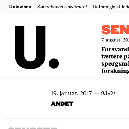
Uniavisen
Københavns Universitet
Uafhængig af led
SE
7. august, 20
Forsvars
tættere p
spørgsm
forsknin
19. januar, 2017
—
03:01
ANDET