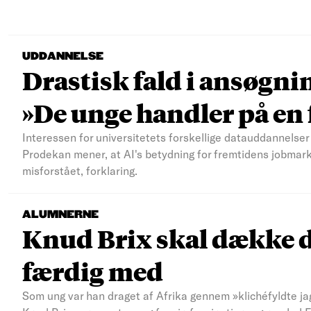
UDDANNELSE
Drastisk fald i ansøgni
»De unge handler på e
Interessen for universitetets forskellige datauddannelser 
Prodekan mener, at AI's betydning for fremtidens jobmar
misforstået, forklaring.
ALUMNERNE
Knud Brix skal dække d
færdig med
Som ung var han draget af Afrika gennem »klichéfyldte jag