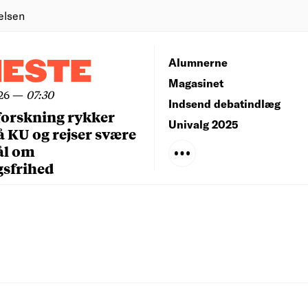
elsen
NESTE
Alumnerne
Magasinet
26
—
07:30
Indsend debatindlæg
forskning rykker
Univalg 2025
å KU og rejser svære
ål om
gsfrihed