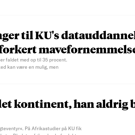
nger til KU's datauddanne
n forkert mavefornemmels
er faldet med op til 35 procent.
ked kan være en mulig, men
et kontinent, han aldrig 
teventyr«. På Afrikastudier på KU fik