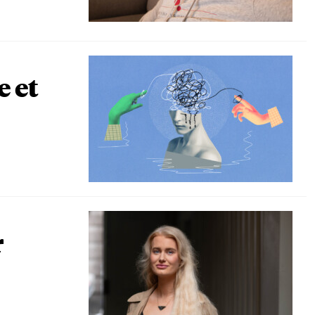
e et
r