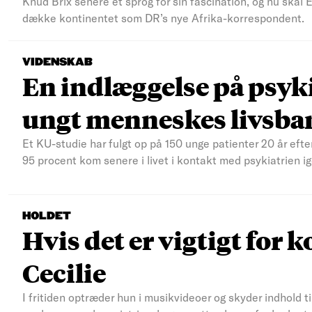
Knud Brix senere et sprog for sin fascination, og nu skal
dække kontinentet som DR’s nye Afrika-korrespondent.
VIDENSKAB
En indlæggelse på psyki
ungt menneskes livsba
Et KU-studie har fulgt op på 150 unge patienter 20 år efte
95 procent kom senere i livet i kontakt med psykiatrien ig
HOLDET
Hvis det er vigtigt for k
Cecilie
I fritiden optræder hun i musikvideoer og skyder indhold t