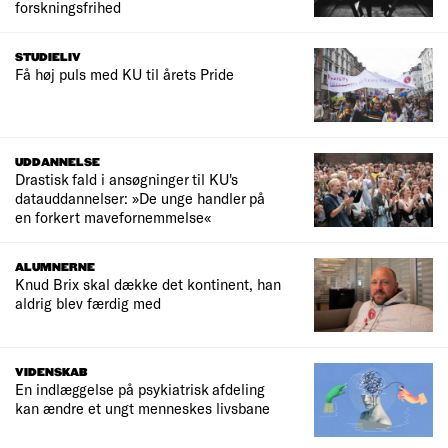
forskningsfrihed
STUDIELIV
Få høj puls med KU til årets Pride
UDDANNELSE
Drastisk fald i ansøgninger til KU's
datauddannelser: »De unge handler på
en forkert mavefornemmelse«
ALUMNERNE
Knud Brix skal dække det kontinent, han
aldrig blev færdig med
VIDENSKAB
En indlæggelse på psykiatrisk afdeling
kan ændre et ungt menneskes livsbane