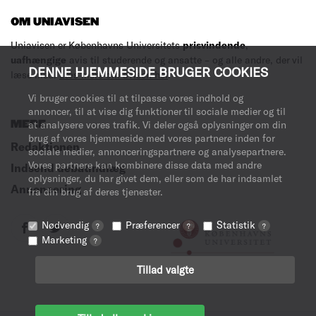
OM UNIAVISEN
Uniavisen er Københavns Universitets
prisvindende
,
uafhængige
avis til studerende og ansatte – og alle andre, der vil
DENNE HJEMMESIDE BRUGER COOKIES
læse med.
Læs mere om avisen her
.
Vi bruger cookies til at tilpasse vores indhold og
annoncer, til at vise dig funktioner til sociale medier og til
MERE
at analysere vores trafik. Vi deler også oplysninger om din
brug af vores hjemmeside med vores partnere inden for
Redaktionen
sociale medier, annonceringspartnere og analysepartnere.
Vores partnere kan kombinere disse data med andre
Indsend debatindlæg
oplysninger, du har givet dem, eller som de har indsamlet
Annoncering
fra din brug af deres tjenester.
Nødvendig
Præferencer
Statistik
?
?
?
Marketing
?
Tillad valgte