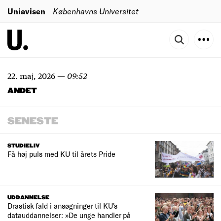
Uniavisen
Københavns Universitet
22. maj, 2026
—
09:52
ANDET
SENESTE
STUDIELIV
Få høj puls med KU til årets Pride
UDDANNELSE
Drastisk fald i ansøgninger til KU's
datauddannelser: »De unge handler på