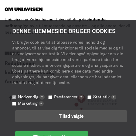
OM UNIAVISEN
Uniavisen er Københavns Universitets
prisvindende
,
uafhængige
avis til studerende og ansatte – og alle andre, der vil
DENNE HJEMMESIDE BRUGER COOKIES
læse med.
Læs mere om avisen her
.
Vi bruger cookies til at tilpasse vores indhold og
annoncer, til at vise dig funktioner til sociale medier og til
MERE
at analysere vores trafik. Vi deler også oplysninger om din
brug af vores hjemmeside med vores partnere inden for
Redaktionen
sociale medier, annonceringspartnere og analysepartnere.
Vores partnere kan kombinere disse data med andre
Indsend debatindlæg
oplysninger, du har givet dem, eller som de har indsamlet
Annoncering
fra din brug af deres tjenester.
Nødvendig
Præferencer
Statistik
?
?
?
Marketing
?
Tillad valgte