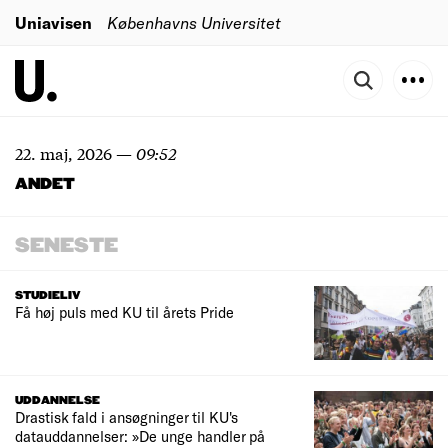
Uniavisen
Københavns Universitet
22. maj, 2026
—
09:52
ANDET
SENESTE
STUDIELIV
Få høj puls med KU til årets Pride
UDDANNELSE
Drastisk fald i ansøgninger til KU's
datauddannelser: »De unge handler på