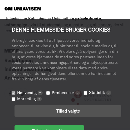
OM UNIAVISEN
Uniavisen er Københavns Universitets
prisvindende
,
uafhængige
avis til studerende og ansatte – og alle andre, der vil
DENNE HJEMMESIDE BRUGER COOKIES
læse med.
Læs mere om avisen her
.
Vi bruger cookies til at tilpasse vores indhold og
annoncer, til at vise dig funktioner til sociale medier og til
MERE
at analysere vores trafik. Vi deler også oplysninger om din
brug af vores hjemmeside med vores partnere inden for
Redaktionen
sociale medier, annonceringspartnere og analysepartnere.
Vores partnere kan kombinere disse data med andre
Indsend debatindlæg
oplysninger, du har givet dem, eller som de har indsamlet
Annoncering
fra din brug af deres tjenester.
Nødvendig
Præferencer
Statistik
?
?
?
Marketing
?
Tillad valgte