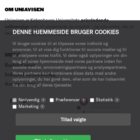
OM UNIAVISEN
Uniavisen er Københavns Universitets
prisvindende
,
uafhængige
avis til studerende og ansatte – og alle andre, der vil
DENNE HJEMMESIDE BRUGER COOKIES
læse med.
Læs mere om avisen her
.
Vi bruger cookies til at tilpasse vores indhold og
annoncer, til at vise dig funktioner til sociale medier og til
MERE
at analysere vores trafik. Vi deler også oplysninger om din
brug af vores hjemmeside med vores partnere inden for
Redaktionen
sociale medier, annonceringspartnere og analysepartnere.
Vores partnere kan kombinere disse data med andre
Indsend debatindlæg
oplysninger, du har givet dem, eller som de har indsamlet
Annoncering
fra din brug af deres tjenester.
Nødvendig
Præferencer
Statistik
?
?
?
Marketing
?
Tillad valgte