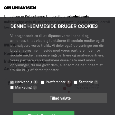
OM UNIAVISEN
Uniavisen er Københavns Universitets
prisvindende
,
uafhængige
avis til studerende og ansatte – og alle andre, der vil
DENNE HJEMMESIDE BRUGER COOKIES
læse med.
Læs mere om avisen her
.
Vi bruger cookies til at tilpasse vores indhold og
annoncer, til at vise dig funktioner til sociale medier og til
MERE
at analysere vores trafik. Vi deler også oplysninger om din
brug af vores hjemmeside med vores partnere inden for
Redaktionen
sociale medier, annonceringspartnere og analysepartnere.
Vores partnere kan kombinere disse data med andre
Indsend debatindlæg
oplysninger, du har givet dem, eller som de har indsamlet
Annoncering
fra din brug af deres tjenester.
Nødvendig
Præferencer
Statistik
?
?
?
Marketing
?
Tillad valgte