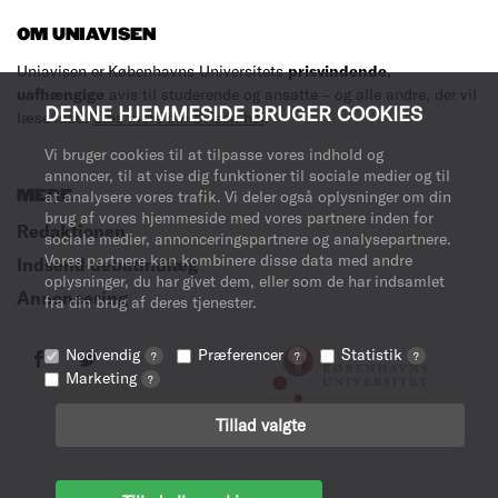
OM UNIAVISEN
Uniavisen er Københavns Universitets
prisvindende
,
uafhængige
avis til studerende og ansatte – og alle andre, der vil
DENNE HJEMMESIDE BRUGER COOKIES
læse med.
Læs mere om avisen her
.
Vi bruger cookies til at tilpasse vores indhold og
annoncer, til at vise dig funktioner til sociale medier og til
MERE
at analysere vores trafik. Vi deler også oplysninger om din
brug af vores hjemmeside med vores partnere inden for
Redaktionen
sociale medier, annonceringspartnere og analysepartnere.
Vores partnere kan kombinere disse data med andre
Indsend debatindlæg
oplysninger, du har givet dem, eller som de har indsamlet
Annoncering
fra din brug af deres tjenester.
Nødvendig
Præferencer
Statistik
?
?
?
Marketing
?
Tillad valgte