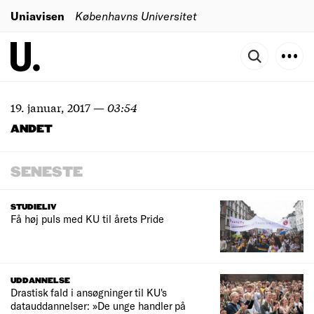
Uniavisen
Københavns Universitet
19. januar, 2017
—
03:54
ANDET
SENESTE
STUDIELIV
Få høj puls med KU til årets Pride
UDDANNELSE
Drastisk fald i ansøgninger til KU's
datauddannelser: »De unge handler på