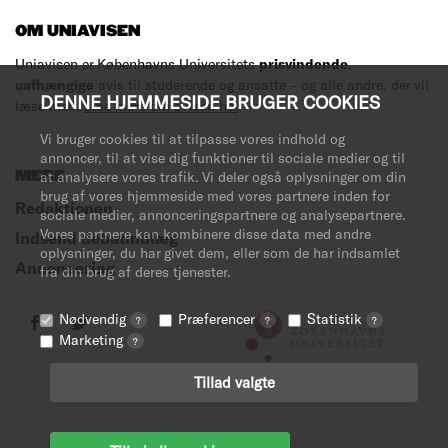
OM UNIAVISEN
Uniavisen er Københavns Universitets
prisvindende
,
uafhængige
avis til studerende og ansatte – og alle andre, der vil
DENNE HJEMMESIDE BRUGER COOKIES
læse med.
Læs mere om avisen her
.
Vi bruger cookies til at tilpasse vores indhold og
annoncer, til at vise dig funktioner til sociale medier og til
MERE
at analysere vores trafik. Vi deler også oplysninger om din
brug af vores hjemmeside med vores partnere inden for
Redaktionen
sociale medier, annonceringspartnere og analysepartnere.
Vores partnere kan kombinere disse data med andre
Indsend debatindlæg
oplysninger, du har givet dem, eller som de har indsamlet
Annoncering
fra din brug af deres tjenester.
Nødvendig
Præferencer
Statistik
?
?
?
Marketing
?
Tillad valgte