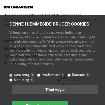
OM UNIAVISEN
Uniavisen er Københavns Universitets
prisvindende
,
uafhængige
avis til studerende og ansatte – og alle andre, der vil
DENNE HJEMMESIDE BRUGER COOKIES
læse med.
Læs mere om avisen her
.
Vi bruger cookies til at tilpasse vores indhold og
annoncer, til at vise dig funktioner til sociale medier og til
MERE
at analysere vores trafik. Vi deler også oplysninger om din
brug af vores hjemmeside med vores partnere inden for
Redaktionen
sociale medier, annonceringspartnere og analysepartnere.
Vores partnere kan kombinere disse data med andre
Indsend debatindlæg
oplysninger, du har givet dem, eller som de har indsamlet
Annoncering
fra din brug af deres tjenester.
Nødvendig
Præferencer
Statistik
?
?
?
Marketing
?
Tillad valgte