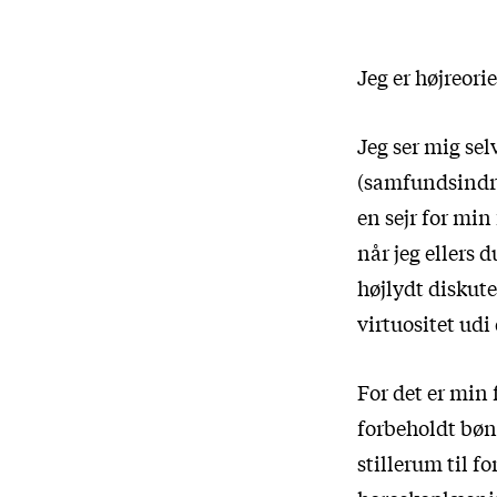
Jeg er højreori
Jeg ser mig sel
(samfundsindre
en sejr for min
når jeg ellers
højlydt diskute
virtuositet udi
For det er min
forbeholdt bøn,
stillerum til f