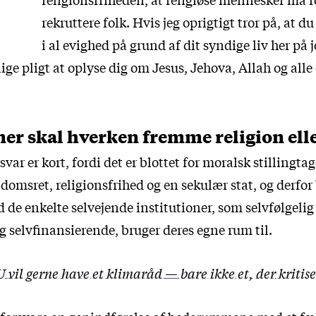
rekruttere folk. Hvis jeg oprigtigt tror på, at d
i al evighed på grund af dit syndige liv her på j
ge pligt at oplyse dig om Jesus, Jehova, Allah og alle
ner skal hverken fremme religion ell
svar er kort, fordi det er blottet for moralsk stillingta
ndomsret, religionsfrihed og en sekulær stat, og derfor
d de enkelte selvejende institutioner, som selvfølgeli
 selvfinansierende, bruger deres egne rum til.
 vil gerne have et klimaråd — bare ikke et, der kritise