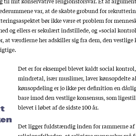
g til mit konservative religionsforsvar. Et af argumen
ederummene var, at de skabte grobund for rekrutterin
tteringsaspektet bør ikke være et problem for mennesk
hed og ellers er sekulært indstillede, og »social kontrol
r, at værdierne her adskiller sig fra dem, den vestlig
igtige.
Det er for eksempel blevet kaldt social kontrol,
mindretal, især muslimer, laver kønsopdelte a
kønsopdeling er jo ikke per definition en dårlig
bare imod den vestlige konsensus, som ligestil
blevet i løbet af de sidste 100 år.
t
ken
Det ligger fuldstændig inden for rammerne af
religionsfriheden, at religiøse mennesker må f