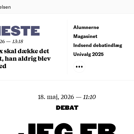
elsen
NESTE
Alumnerne
Magasinet
026
—
13:18
Indsend debatindlæg
x skal dække det
Univalg 2025
, han aldrig blev
ed
18. maj, 2026
—
11:10
DEBAT