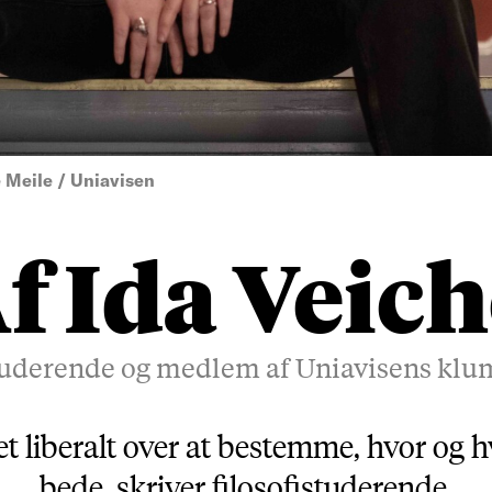
 Meile / Uniavisen
f Ida Veich
studerende og medlem af Uniavisens kl
tet liberalt over at bestemme, hvor og
bede, skriver filosofistuderende.