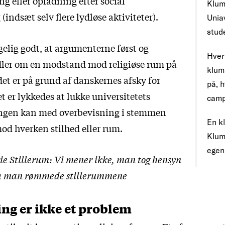
g eller opladning efter social
Klum
(indsæt selv flere lydløse aktiviteter).
Unia
stud
gelig godt, at argumenterne først og
Hver
ler om en modstand mod religiøse rum på
klum
et er på grund af danskernes afsky for
på, h
t er lykkedes at lukke universitetets
camp
 ingen kan med overbevisning i stemmen
En k
imod hverken stilhed eller rum.
Klum
egen
ie Stillerum: Vi mener ikke, man tog hensyn
 da man rømmede stillerummene
ng er ikke et problem