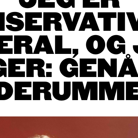
JEG ER
SERVATI
ERAL, OG
GER: GEN
DERUMM