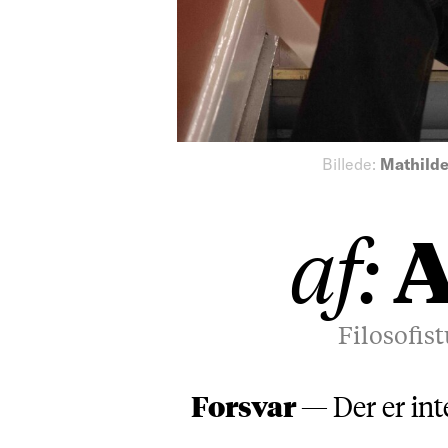
Billede:
Mathilde
A
af:
Filosofi
Forsvar —
Der er in