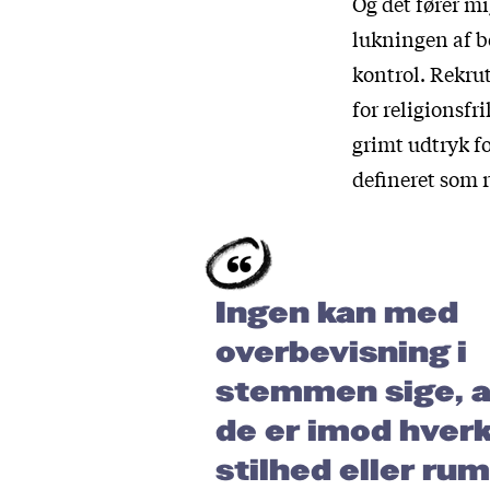
Og det fører mi
lukningen af b
kontrol. Rekru
for religionsfri
grimt udtryk fo
defineret som r
Ingen kan med
overbevisning i
stemmen sige, a
de er imod hver
stilhed eller rum