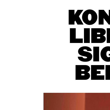
KON
LIB
SI
BE