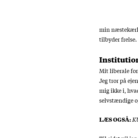
min næstekærli
tilbyder frelse.
Institutio
Mit liberale for
Jeg tror på eje
mig ikke i, hva
selvstændige og
LÆS OGSÅ:
KU