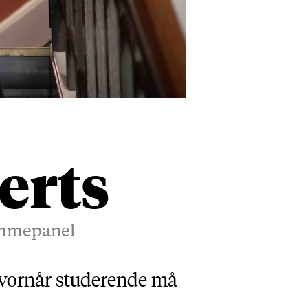
erts
ummepanel
 hvornår studerende må