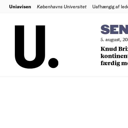
Uniavisen
Københavns Universitet
Uafhængig af led
SE
5. august, 2
Knud Bri
kontinent
færdig m