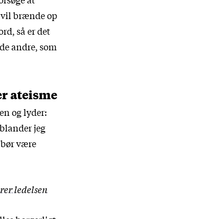
u vil brænde op
ord, så er det
 de andre, som
er ateisme
gen og lyder:
 blander jeg
g bør være
rer ledelsen