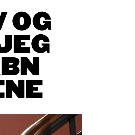
V OG
 JEG
ÅBN
ENE