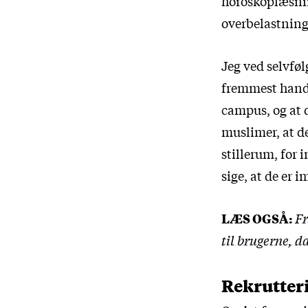
horoskoplæsnin
overbelastning 
Jeg ved selvføl
fremmest hand
campus, og at d
muslimer, at de
stillerum, for
sige, at de er 
LÆS OGSÅ:
Fr
til brugerne,
Rekrutteri