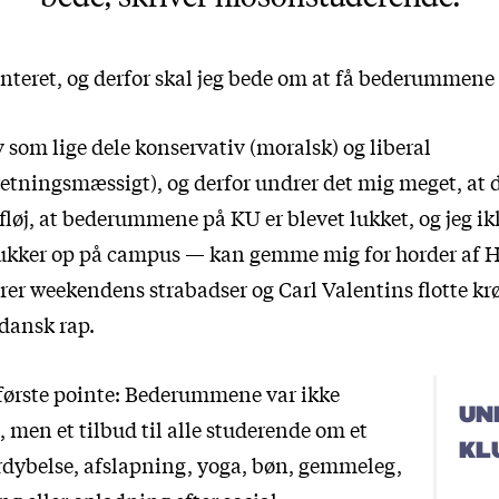
enteret, og derfor skal jeg bede om at få bederummene 
v som lige dele konservativ (moralsk) og liberal
tningsmæssigt), og derfor undrer det mig meget, at d
 fløj, at bederummene på KU er blevet lukket, og jeg 
 dukker op på campus — kan gemme mig for horder af 
rer weekendens strabadser og Carl Valentins flotte krø
 dansk rap.
 første pointe: Bederummene var ikke
UN
 men et tilbud til alle studerende om et
KL
ordybelse, afslapning, yoga, bøn, gemmeleg,