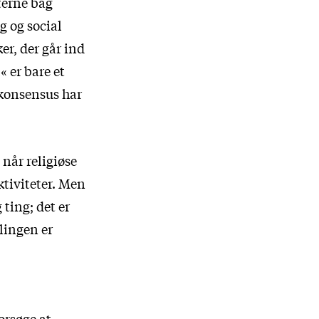
terne bag
g og social
er, der går ind
« er bare et
e konsensus har
 når religiøse
ktiviteter. Men
 ting; det er
lingen er
orsøge at