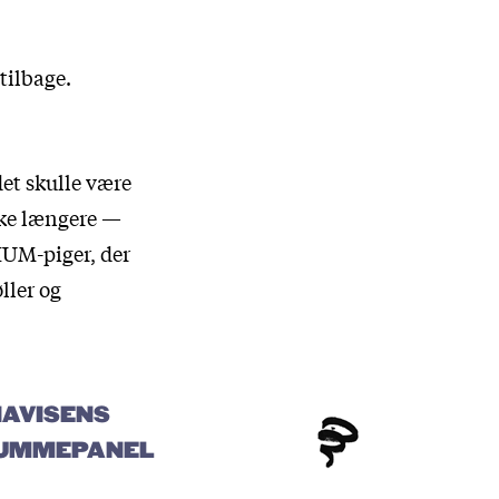
tilbage.
et skulle være
ikke længere —
HUM-piger, der
ller og
IAVISENS
UMMEPANEL