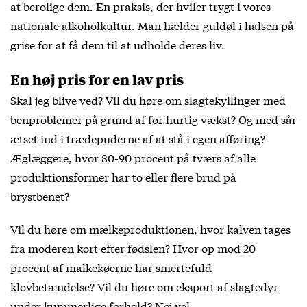
at berolige dem. En praksis, der hviler trygt i vores
nationale alkoholkultur. Man hælder guldøl i halsen på
grise for at få dem til at udholde deres liv.
En høj pris for en lav pris
Skal jeg blive ved? Vil du høre om slagtekyllinger med
benproblemer på grund af for hurtig vækst? Og med sår
ætset ind i trædepuderne af at stå i egen afføring?
Æglæggere, hvor 80-90 procent på tværs af alle
produktionsformer har to eller flere brud på
brystbenet?
Vil du høre om mælkeproduktionen, hvor kalven tages
fra moderen kort efter fødslen? Hvor op mod 20
procent af malkekøerne har smertefuld
klovbetændelse? Vil du høre om eksport af slagtedyr
under kummerlige forhold? Nej vel.