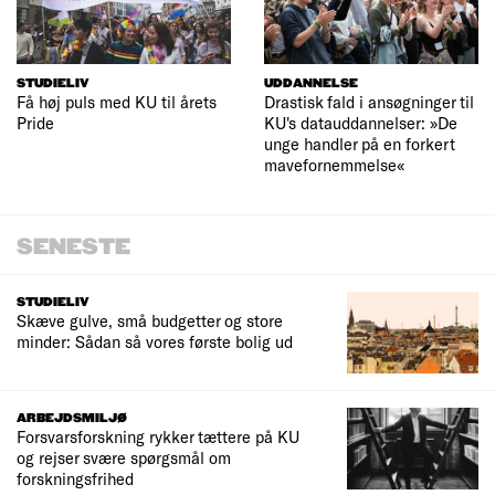
STUDIELIV
UDDANNELSE
Få høj puls med KU til årets
Drastisk fald i ansøgninger til
Pride
KU's datauddannelser: »De
unge handler på en forkert
mavefornemmelse«
SENESTE
STUDIELIV
Skæve gulve, små budgetter og store
minder: Sådan så vores første bolig ud
ARBEJDSMILJØ
Forsvarsforskning rykker tættere på KU
og rejser svære spørgsmål om
forskningsfrihed