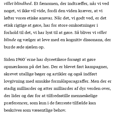
villet blindhed
. Et fænomen, der indtræffer, når vi ved
noget, vi ikke vil vide, fordi den viden kræver, at vi
løfter vores etiske ansvar. Når det, vi godt ved, er det
etisk rigtige at gøre, har for store omkostninger i
forhold til det, vi har lyst til at gøre. Så bliver vi
villet
blinde
og vælger at leve med en kognitiv dissonans, der
burde æde sjælen op.
Siden 1960´erne har dyreetikere forsøgt at gøre
opmærksom på det her. Der er blevet ført kampagner,
skrevet utallige bøger og artikler og også indført
lovgivning med smukke formålsparagraffer. Men der er
stadig milliarder og atter milliarder af dyr verden over,
der lider og dør for at tilfredsstille menneskelige
præferencer, som kun i de færreste tilfælde kan
beskrives som væsentlige behov.