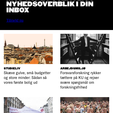
NYHEDSOVERBLIK I DIN
INBOX
Tilmeld nu
STUDIELIV
ARBEJDSMILJØ
Skæve gulve, små budgetter
Forsvarsforskning rykker
og store minder: Sådan så
tættere på KU og rejser
vores første bolig ud
svære spørgsmål om
forskningsfrihed