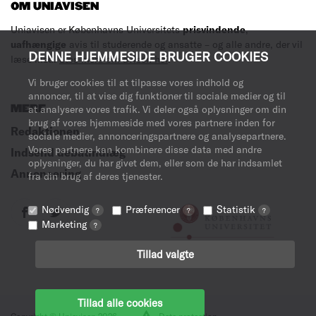
OM UNIAVISEN
Uniavisen er Københavns Universitets
prisvindende
,
uafhængige
avis til studerende og ansatte – og alle andre, der vil
DENNE HJEMMESIDE BRUGER COOKIES
læse med.
Læs mere om avisen her
.
Vi bruger cookies til at tilpasse vores indhold og
annoncer, til at vise dig funktioner til sociale medier og til
MERE
at analysere vores trafik. Vi deler også oplysninger om din
brug af vores hjemmeside med vores partnere inden for
Redaktionen
sociale medier, annonceringspartnere og analysepartnere.
Vores partnere kan kombinere disse data med andre
Indsend debatindlæg
oplysninger, du har givet dem, eller som de har indsamlet
Annoncering
fra din brug af deres tjenester.
Nødvendig
Præferencer
Statistik
?
?
?
Marketing
?
Tillad valgte
Tillad alle cookies