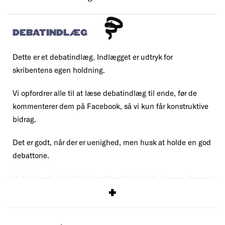
DEBATINDLÆG
Dette er et debatindlæg. Indlægget er udtryk for
skribentens egen holdning.
Vi opfordrer alle til at læse debatindlæg til ende, før de
kommenterer dem på Facebook, så vi kun får konstruktive
bidrag.
Det er godt, når der er uenighed, men husk at holde en god
debattone.
Uniavisen forbeholder sig retten til at slette kommentarer,
der overskrider vores
debatregler
.