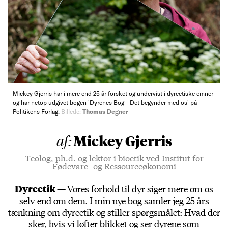
Mickey Gjerris har i mere end 25 år forsket og undervist i dyreetiske emner
og har netop udgivet bogen 'Dyrenes Bog - Det begynder med os' på
Politikens Forlag.
Billede:
Thomas Degner
Mickey Gjerris
af:
Teolog, ph.d. og lektor i bioetik ved Institut for
Fødevare- og Ressourceøkonomi
Dyreetik —
Vores forhold til dyr siger mere om os
selv end om dem. I min nye bog samler jeg 25 års
tænkning om dyreetik og stiller spørgsmålet: Hvad der
sker, hvis vi løfter blikket og ser dyrene som