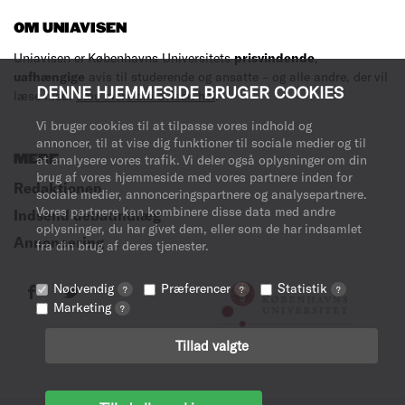
OM UNIAVISEN
Uniavisen er Københavns Universitets
prisvindende
,
uafhængige
avis til studerende og ansatte – og alle andre, der vil
DENNE HJEMMESIDE BRUGER COOKIES
læse med.
Læs mere om avisen her
.
Vi bruger cookies til at tilpasse vores indhold og
annoncer, til at vise dig funktioner til sociale medier og til
MERE
at analysere vores trafik. Vi deler også oplysninger om din
brug af vores hjemmeside med vores partnere inden for
Redaktionen
sociale medier, annonceringspartnere og analysepartnere.
Vores partnere kan kombinere disse data med andre
Indsend debatindlæg
oplysninger, du har givet dem, eller som de har indsamlet
Annoncering
fra din brug af deres tjenester.
Nødvendig
Præferencer
Statistik
?
?
?
Marketing
?
Tillad valgte