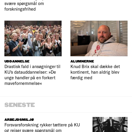
svære spørgsmål om
forskningsfrihed
UDDANNELSE
ALUMNERNE
Drastisk fald i ansøgninger til
Knud Brix skal dække det
KU's datauddannelser: »De
kontinent, han aldrig blev
unge handler på en forkert
færdig med
mavefornemmelse«
SENESTE
ARBEJDSMILJØ
Forsvarsforskning rykker tættere på KU
og rejser svære spørgsmål om