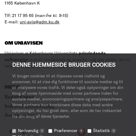
1165 København K
Tlf: 21 17 95 65
(man-fre kl. 9-15)
E-mail:
uni-avis@adm.ku.dk
OM UNIAVISEN
Uniavisen er Københavns Universitets
prisvindende
,
uafhængige
avis til studerende og ansatte – og alle andre, der vil
DENNE HJEMMESIDE BRUGER COOKIES
læse med.
Læs mere om avisen her
.
Vi bruger cookies til at tilpasse vores indhold og
annoncer, til at vise dig funktioner til sociale medier og til
MERE
at analysere vores trafik. Vi deler også oplysninger om din
brug af vores hjemmeside med vores partnere inden for
Redaktionen
sociale medier, annonceringspartnere og analysepartnere.
Vores partnere kan kombinere disse data med andre
Indsend debatindlæg
oplysninger, du har givet dem, eller som de har indsamlet
Annoncering
fra din brug af deres tjenester.
Nødvendig
Præferencer
Statistik
?
?
?