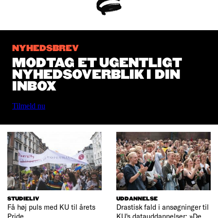
NYHEDSBREV
MODTAG ET UGENTLIGT
NYHEDSOVERBLIK I DIN
INBOX
Tilmeld nu
STUDIELIV
UDDANNELSE
Få høj puls med KU til årets
Drastisk fald i ansøgninger til
Pride
KU's datauddannelser: »De