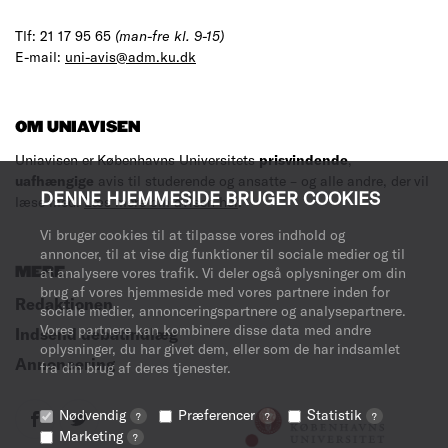
Tlf: 21 17 95 65
(man-fre kl. 9-15)
E-mail:
uni-avis@adm.ku.dk
OM UNIAVISEN
Uniavisen er Københavns Universitets
prisvindende
,
uafhængige
avis til studerende og ansatte – og alle andre, der vil
DENNE HJEMMESIDE BRUGER COOKIES
læse med.
Læs mere om avisen her
.
Vi bruger cookies til at tilpasse vores indhold og
annoncer, til at vise dig funktioner til sociale medier og til
MERE
at analysere vores trafik. Vi deler også oplysninger om din
brug af vores hjemmeside med vores partnere inden for
Redaktionen
sociale medier, annonceringspartnere og analysepartnere.
Vores partnere kan kombinere disse data med andre
Indsend debatindlæg
oplysninger, du har givet dem, eller som de har indsamlet
Annoncering
fra din brug af deres tjenester.
Nødvendig
Præferencer
Statistik
?
?
?
Marketing
?