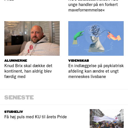
unge handler på en forkert
mavefornemmelse«
ALUMNERNE
VIDENSKAB
Knud Brix skal dække det
En indlæggelse på psykiatrisk
kontinent, han aldrig blev
afdeling kan ændre et ungt
færdig med
menneskes livsbane
SENESTE
STUDIELIV
Få høj puls med KU til årets Pride