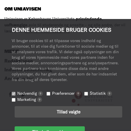
OM UNIAVISEN
Uniavisen er Københavns Universitets
prisvindende
,
uafhængige
avis til studerende og ansatte – og alle andre, der vil
DENNE HJEMMESIDE BRUGER COOKIES
læse med.
Læs mere om avisen her
.
Vi bruger cookies til at tilpasse vores indhold og
annoncer, til at vise dig funktioner til sociale medier og til
MERE
at analysere vores trafik. Vi deler også oplysninger om din
brug af vores hjemmeside med vores partnere inden for
Redaktionen
sociale medier, annonceringspartnere og analysepartnere.
Vores partnere kan kombinere disse data med andre
Indsend debatindlæg
oplysninger, du har givet dem, eller som de har indsamlet
Annoncering
fra din brug af deres tjenester.
Nødvendig
Præferencer
Statistik
?
?
?
Marketing
?
Tillad valgte