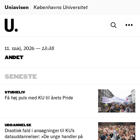
Uniavisen
Københavns Universitet
11. maj, 2026
—
13:38
ANDET
SENESTE
STUDIELIV
Få høj puls med KU til årets Pride
UDDANNELSE
Drastisk fald i ansøgninger til KU's
datauddannelser: »De unge handler på