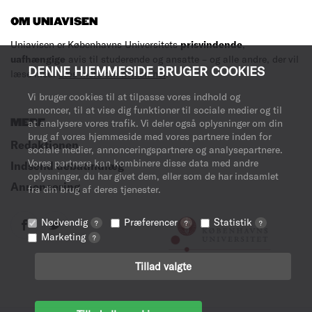
OM UNIAVISEN
Uniavisen er Københavns Universitets
prisvindende
,
uafhængige
avis til studerende og ansatte – og alle andre, der vil
DENNE HJEMMESIDE BRUGER COOKIES
læse med.
Læs mere om avisen her
.
Vi bruger cookies til at tilpasse vores indhold og
annoncer, til at vise dig funktioner til sociale medier og til
MERE
at analysere vores trafik. Vi deler også oplysninger om din
brug af vores hjemmeside med vores partnere inden for
Redaktionen
sociale medier, annonceringspartnere og analysepartnere.
Vores partnere kan kombinere disse data med andre
Indsend debatindlæg
oplysninger, du har givet dem, eller som de har indsamlet
Annoncering
fra din brug af deres tjenester.
Nødvendig
Præferencer
Statistik
?
?
?
Marketing
?
Tillad valgte