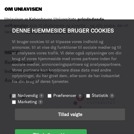
OM UNIAVISEN
Uniavisen er Københavns Universitets
prisvindende
,
uafhængige
avis til studerende og ansatte – og alle andre, der vil
DENNE HJEMMESIDE BRUGER COOKIES
læse med.
Læs mere om avisen her
.
Vi bruger cookies til at tilpasse vores indhold og
annoncer, til at vise dig funktioner til sociale medier og til
MERE
at analysere vores trafik. Vi deler også oplysninger om din
brug af vores hjemmeside med vores partnere inden for
Redaktionen
sociale medier, annonceringspartnere og analysepartnere.
Vores partnere kan kombinere disse data med andre
Indsend debatindlæg
oplysninger, du har givet dem, eller som de har indsamlet
Annoncering
fra din brug af deres tjenester.
Nødvendig
Præferencer
Statistik
?
?
?
Marketing
?
Tillad valgte