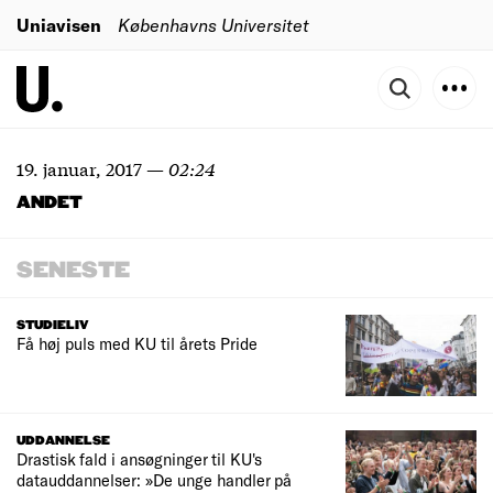
Uniavisen
Københavns Universitet
19. januar, 2017
—
02:24
ANDET
SENESTE
STUDIELIV
Få høj puls med KU til årets Pride
UDDANNELSE
Drastisk fald i ansøgninger til KU's
datauddannelser: »De unge handler på