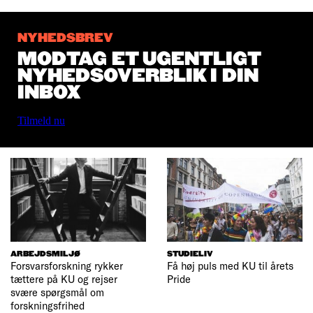
NYHEDSBREV
MODTAG ET UGENTLIGT
NYHEDSOVERBLIK I DIN
INBOX
Tilmeld nu
ARBEJDSMILJØ
STUDIELIV
Forsvarsforskning rykker
Få høj puls med KU til årets
tættere på KU og rejser
Pride
svære spørgsmål om
forskningsfrihed