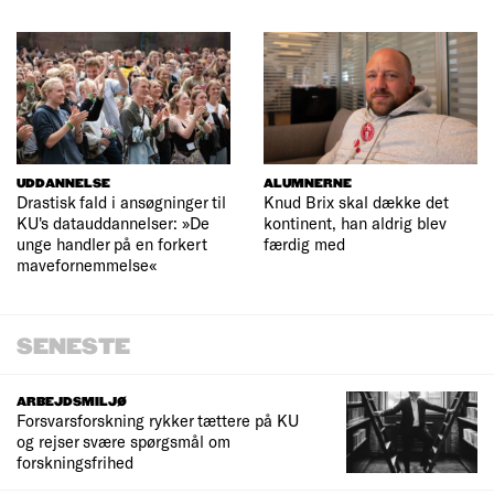
UDDANNELSE
ALUMNERNE
Drastisk fald i ansøgninger til
Knud Brix skal dække det
KU's datauddannelser: »De
kontinent, han aldrig blev
unge handler på en forkert
færdig med
mavefornemmelse«
SENESTE
ARBEJDSMILJØ
Forsvarsforskning rykker tættere på KU
og rejser svære spørgsmål om
forskningsfrihed