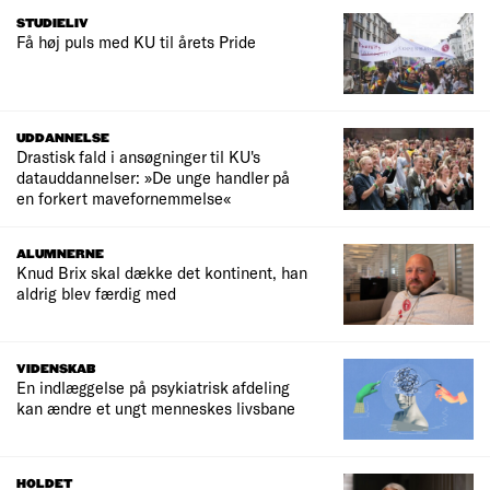
STUDIELIV
Få høj puls med KU til årets Pride
UDDANNELSE
Drastisk fald i ansøgninger til KU's
datauddannelser: »De unge handler på
en forkert mavefornemmelse«
ALUMNERNE
Knud Brix skal dække det kontinent, han
aldrig blev færdig med
VIDENSKAB
En indlæggelse på psykiatrisk afdeling
kan ændre et ungt menneskes livsbane
HOLDET